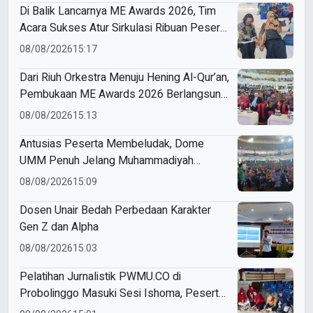
Di Balik Lancarnya ME Awards 2026, Tim
Acara Sukses Atur Sirkulasi Ribuan Peserta
di Dome UMM
08/08/2026
15:17
Dari Riuh Orkestra Menuju Hening Al-Qur’an,
Pembukaan ME Awards 2026 Berlangsung
Khidmat
08/08/2026
15:13
Antusias Peserta Membeludak, Dome
UMM Penuh Jelang Muhammadiyah
Education Awards 2026
08/08/2026
15:09
Dosen Unair Bedah Perbedaan Karakter
Gen Z dan Alpha
08/08/2026
15:03
Pelatihan Jurnalistik PWMU.CO di
Probolinggo Masuki Sesi Ishoma, Peserta
Antusias Ikuti Materi