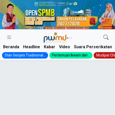
Skip
to
content
Beranda
Headline
Kabar
Video
Suara Perserikatan
Stan Senjata Tradisional...
Pertemuan Ikwam dan...
Mudipat Chil