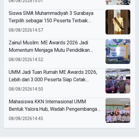
08/08/2026
15:01
Siswa SMA Muhammadiyah 3 Surabaya
Terpilih sebagai 150 Peserta Terbaik
Forum Pelajar Indonesia
08/08/2026
14:57
Zainul Muslim: ME Awards 2026 Jadi
Momentum Menjaga Mutu Pendidikan
Muhammadiyah
08/08/2026
14:52
UMM Jadi Tuan Rumah ME Awards 2026,
Lebih dari 3.000 Peserta Siap Cetak
Pemimpin Masa Depan
08/08/2026
14:50
Mahasiswa KKN Internasional UMM
Bentuk Yalora.Hub, Wadah Pengembangan
Pemuda Yala Thailand
08/08/2026
14:45