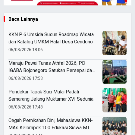
Baca Lainnya
KKN P 6 Umsida Susun Roadmap Wisata
dan Katalog UMKM Halal Desa Cendono
06/08/2026 18:06
Menuju Pawai Tunas Athfal 2026, PD
IGABA Bojonegoro Satukan Persepsi dan
Utamakan Keselamatan Anak
06/08/2026 17:53
Pendekar Tapak Suci Mulai Padati
Semarang Jelang Muktamar XVI Sedunia
06/08/2026 17:48
Cegah Pernikahan Dini, Mahasiswa KKN-
MAs Kelompok 100 Edukasi Siswa MTS
Miftahul Ulum Tawangsari