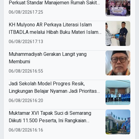
Perkuat Standar Manajemen Rumah Sakit
Syariah
06/08/2026
17:25
KH Mulyono AR Perkaya Literasi Islam
ITBADLA melalui Hibah Buku Materi Islam
5 Jilid
06/08/2026
17:13
Muhammadiyah Gerakan Langit yang
Membumi
06/08/2026
16:55
Jadi Sekolah Model Progres Resik,
Lingkungan Belajar Nyaman Jadi Prioritas
Smamio Gresik
06/08/2026
16:20
Muktamar XVI Tapak Suci di Semarang
Diikuti 11.500 Peserta, Ini Rangkaian
Agendanya
06/08/2026
16:16