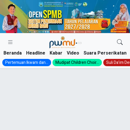
Skip
to
content
Beranda
Headline
Kabar
Video
Suara Perserikatan
Pertemuan Ikwam dan...
Mudipat Children Choir...
Suli Da’im Des