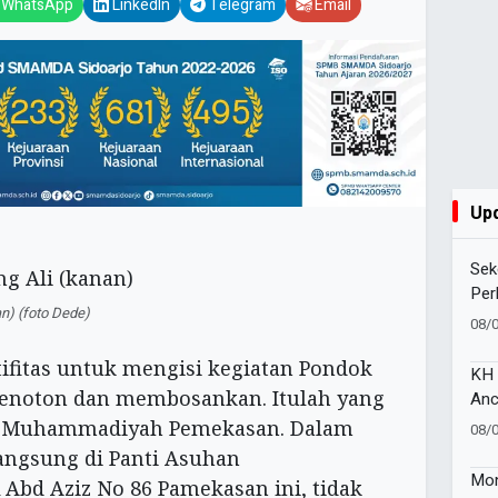
WhatsApp
LinkedIn
Telegram
Email
Up
Sek
Per
n) (foto Dede)
Sai
08/
Coa
ifitas untuk mengisi kegiatan Pondok
KH 
enoton dan membosankan. Itulah yang
Anc
Ban
an Muhammadiyah Pemekasan. Dalam
08/
ngsung di Panti Asuhan
Mon
Abd Aziz No 86 Pamekasan ini, tidak