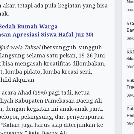
Nas
n akan tetapi ada pula kegiatan yang bisa
202
08/
nak.
6 G
Bedah Rumah Warga
Baw
an Apresiasi Siswa Hafal Juz 30
)
Ber
08/
ME 
jjad wala Taksal
(bersungguh-sungguh
KKN
erlangsung selama satu pekan, 19-26 Juni
Sik
g bisa mengasah kreatifitas dilombakan,
Pan
08/
, lomba pidato, lomba kreasi seni,
ahfid Alquran.
Buk
Tra
ara Ahad (19/6) pagi tadi, Ketua
08/
yah Kabupaten Pamekasan Daeng Ali
 dengan kegiatan ini anak-anak panti
Dat
Pen
pelopor, pelangsung, dan penyempurna
Sak
08/
alian juga harus siap diterjunkan ke
Tap
-masing,” kata Daeng Ali.