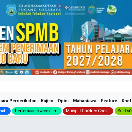
uara Perserikatan
Kajian
Opini
Mahasiswa
Feature
Khot
al...
Pertemuan Ikwam dan...
Mudipat Children Choir...
Suli Da’