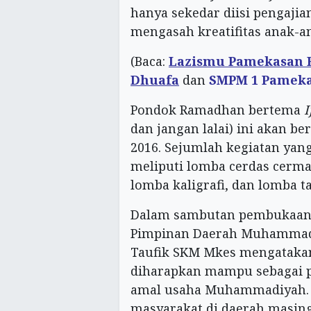
hanya sekedar diisi pengajia
mengasah kreatifitas anak-a
(Baca:
Lazismu Pamekasan 
Dhuafa
dan
SMPM 1 Pamekas
Pondok Ramadhan bertema
I
dan jangan lalai) ini akan b
2016. Sejumlah kegiatan yan
meliputi lomba cerdas cermat
lomba kaligrafi, dan lomba t
Dalam sambutan pembukaan ac
Pimpinan Daerah Muhammadi
Taufik SKM Mkes mengatakan,
diharapkan mampu sebagai 
amal usaha Muhammadiyah. “K
masyarakat di daerah masing