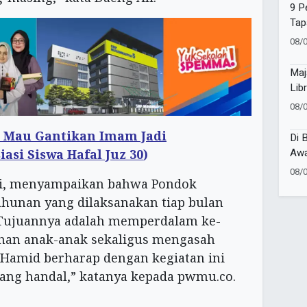
9 P
Tap
Kep
08/
Maj
Lib
Jej
08/
k Mau Gantikan Imam Jadi
Di 
Awa
iasi Siswa Hafal Juz 30
)
Sir
08/
ti, menyampaikan bahwa Pondok
ahunan yang dilaksanakan tiap bulan
“Tujuannya adalah memperdalam ke-
an anak-anak sekaligus mengasah
. Hamid berharap dengan kegiatan ini
yang handal,” katanya kepada pwmu.co.