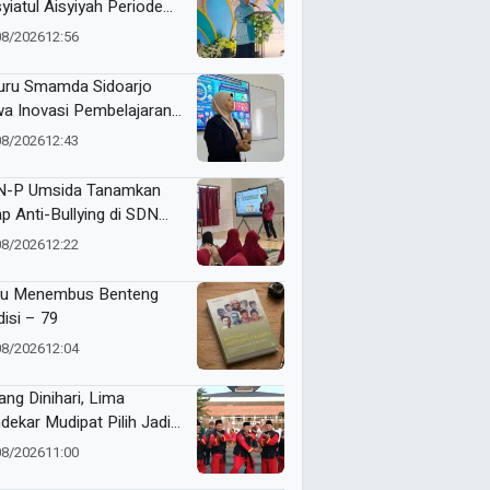
yiatul Aisyiyah Periode
6-2030
08/2026
12:56
uru Smamda Sidoarjo
a Inovasi Pembelajaran
basis AI, AR, dan Web ke
08/2026
12:43
Award 2026
-P Umsida Tanamkan
ap Anti-Bullying di SDN
glungan 1
08/2026
12:22
u Menembus Benteng
disi – 79
08/2026
12:04
ang Dinihari, Lima
dekar Mudipat Pilih Jadi
si Sejarah Muktamar XVI
08/2026
11:00
ak Suci