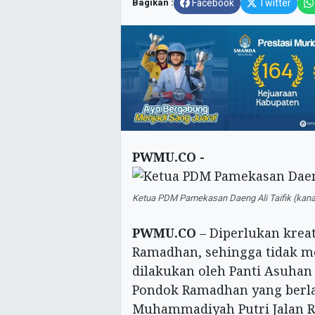
Bagikan :
Facebook
Twitter
PWMU.CO -
Ketua PDM Pamekasan Daeng Ali Taifik (kana
PWMU.CO
– Diperlukan kreat
Ramadhan, sehingga tidak m
dilakukan oleh Panti Asuh
Pondok Ramadhan yang berla
Muhammadiyah Putri Jalan R 