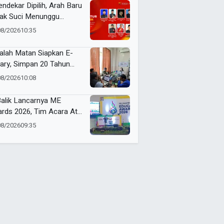
endekar Dipilih, Arah Baru
ak Suci Menunggu
utusan Formatur
08/2026
10:35
alah Matan Siapkan E-
rary, Simpan 20 Tahun
ak Muhammadiyah
08/2026
10:08
Balik Lancarnya ME
rds 2026, Tim Acara Atur
kulasi Ribuan Peserta
08/2026
09:35