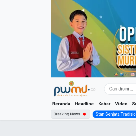
Skip
to
content
Beranda
Headline
Kabar
Video
S
Breaking News
Stan Senjata Tradision