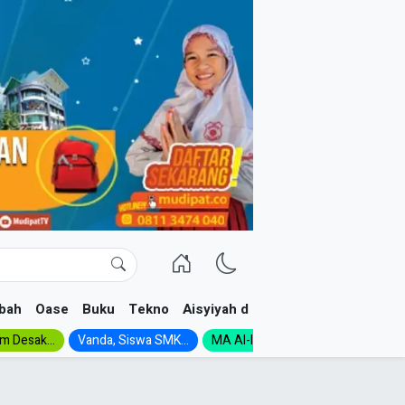
bah
Oase
Buku
Tekno
Aisyiyah dan NA
im Desak...
Vanda, Siswa SMK...
MA Al-Ishlah Gelar...
Muktamar A