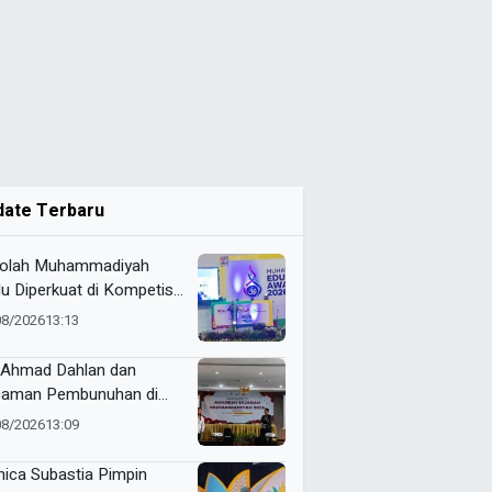
date Terbaru
olah Muhammadiyah
lu Diperkuat di Kompetisi
ns, Rektor UMM Dorong
08/2026
13:13
ching Clinic
Ahmad Dahlan dan
aman Pembunuhan di
yuwangi
08/2026
13:09
ica Subastia Pimpin