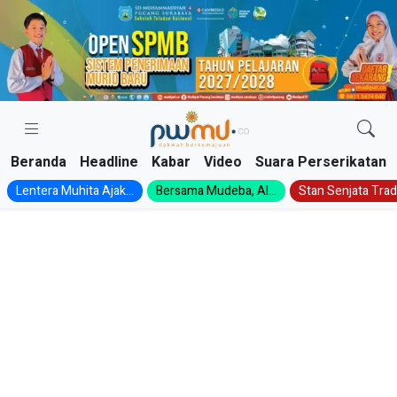
Skip
to
content
Beranda
Headline
Kabar
Video
Suara Perserikatan
Lentera Muhita Ajak...
Bersama Mudeba, Al...
Stan Senjata Tradi