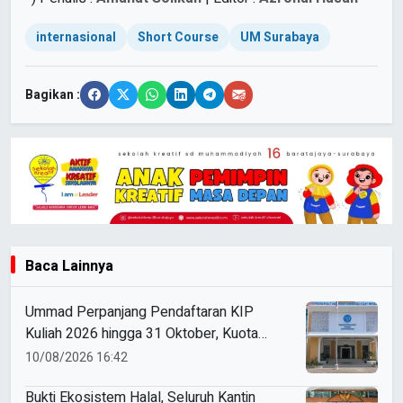
internasional
Short Course
UM Surabaya
Bagikan :
Baca Lainnya
Ummad Perpanjang Pendaftaran KIP
Kuliah 2026 hingga 31 Oktober, Kuota
Ratusan Menanti
10/08/2026 16:42
Bukti Ekosistem Halal, Seluruh Kantin