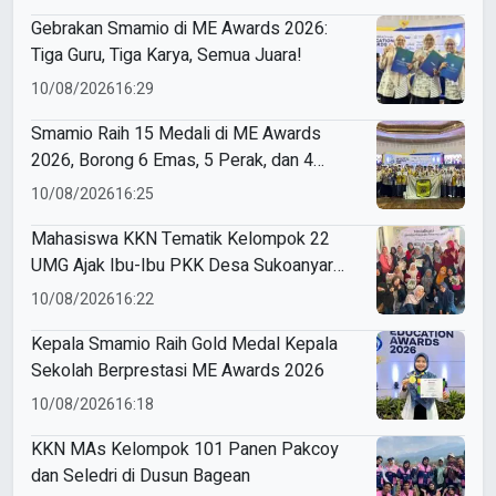
Gebrakan Smamio di ME Awards 2026:
Tiga Guru, Tiga Karya, Semua Juara!
10/08/2026
16:29
Smamio Raih 15 Medali di ME Awards
2026, Borong 6 Emas, 5 Perak, dan 4
Perunggu
10/08/2026
16:25
Mahasiswa KKN Tematik Kelompok 22
UMG Ajak Ibu-Ibu PKK Desa Sukoanyar
Berkreasi dengan Ecoprint
10/08/2026
16:22
Kepala Smamio Raih Gold Medal Kepala
Sekolah Berprestasi ME Awards 2026
10/08/2026
16:18
KKN MAs Kelompok 101 Panen Pakcoy
dan Seledri di Dusun Bagean