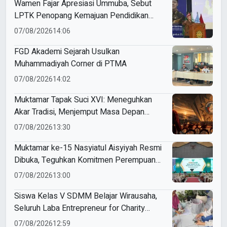
Wamen Fajar Apresiasi Ummuba, Sebut
LPTK Penopang Kemajuan Pendidikan
Indonesia
07/08/2026
14:06
FGD Akademi Sejarah Usulkan
Muhammadiyah Corner di PTMA
07/08/2026
14:02
Muktamar Tapak Suci XVI: Meneguhkan
Akar Tradisi, Menjemput Masa Depan
Mendunia
07/08/2026
13:30
Muktamar ke-15 Nasyiatul Aisyiyah Resmi
Dibuka, Teguhkan Komitmen Perempuan
Muda Berkemajuan
07/08/2026
13:00
Siswa Kelas V SDMM Belajar Wirausaha,
Seluruh Laba Entrepreneur for Charity
Didonasikan
07/08/2026
12:59