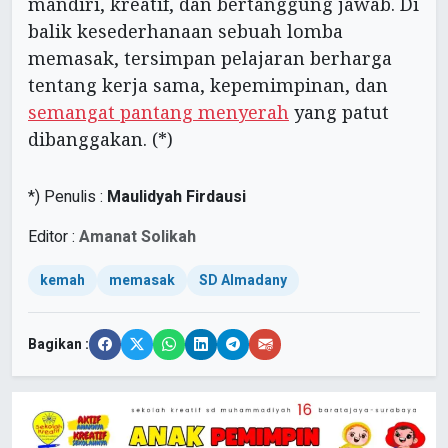
mandiri, kreatif, dan bertanggung jawab. Di
balik kesederhanaan sebuah lomba
memasak, tersimpan pelajaran berharga
tentang kerja sama, kepemimpinan, dan
semangat pantang menyerah
yang patut
dibanggakan. (*)
*) Penulis :
Maulidyah Firdausi
Editor :
Amanat Solikah
kemah
memasak
SD Almadany
Bagikan :