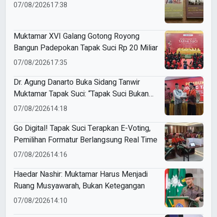
07/08/2026
17:38
Muktamar XVI Galang Gotong Royong
Bangun Padepokan Tapak Suci Rp 20 Miliar
07/08/2026
17:35
Dr. Agung Danarto Buka Sidang Tanwir
Muktamar Tapak Suci: “Tapak Suci Bukan
Organisasi Ko Ping Ho dan Dracin”
07/08/2026
14:18
Go Digital! Tapak Suci Terapkan E-Voting,
Pemilihan Formatur Berlangsung Real Time
07/08/2026
14:16
Haedar Nashir: Muktamar Harus Menjadi
Ruang Musyawarah, Bukan Ketegangan
07/08/2026
14:10