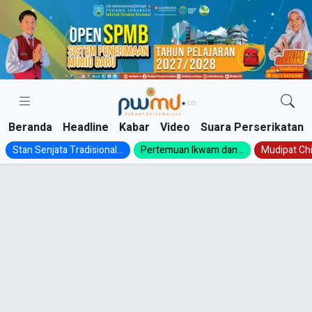
Skip
to
content
Beranda
Headline
Kabar
Video
Suara Perserikatan
Stan Senjata Tradisional...
Pertemuan Ikwam dan...
Mudipat Chil