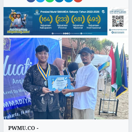
PWMU.CO -