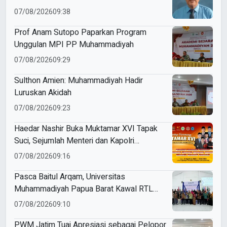
07/08/2026
09:38
Prof Anam Sutopo Paparkan Program
Unggulan MPI PP Muhammadiyah
07/08/2026
09:29
Sulthon Amien: Muhammadiyah Hadir
Luruskan Akidah
07/08/2026
09:23
Haedar Nashir Buka Muktamar XVI Tapak
Suci, Sejumlah Menteri dan Kapolri
Dijadwalkan Hadir
07/08/2026
09:16
Pasca Baitul Arqam, Universitas
Muhammadiyah Papua Barat Kawal RTL
Peserta Selama Enam Bulan
07/08/2026
09:10
PWM Jatim Tuai Apresiasi sebagai Pelopor