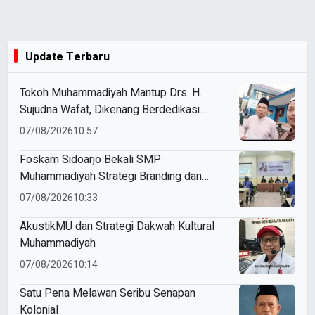
Update Terbaru
Tokoh Muhammadiyah Mantup Drs. H.
Sujudna Wafat, Dikenang Berdedikasi
Kembangkan Dakwah dan Pendidikan
07/08/2026
10:57
Foskam Sidoarjo Bekali SMP
Muhammadiyah Strategi Branding dan
Marketing Sekolah
07/08/2026
10:33
AkustikMU dan Strategi Dakwah Kultural
Muhammadiyah
07/08/2026
10:14
Satu Pena Melawan Seribu Senapan
Kolonial