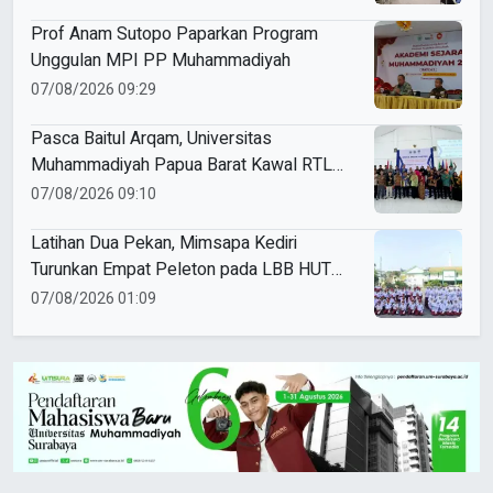
Prof Anam Sutopo Paparkan Program
Unggulan MPI PP Muhammadiyah
07/08/2026 09:29
Pasca Baitul Arqam, Universitas
Muhammadiyah Papua Barat Kawal RTL
Peserta Selama Enam Bulan
07/08/2026 09:10
Latihan Dua Pekan, Mimsapa Kediri
Turunkan Empat Peleton pada LBB HUT
Ke-81 RI Kecamatan Pare
07/08/2026 01:09