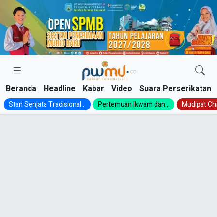
Skip
to
content
Beranda
Headline
Kabar
Video
Suara Perserikatan
Stan Senjata Tradisional...
Pertemuan Ikwam dan...
Mudipat Chil