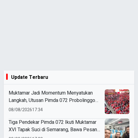
Update Terbaru
Muktamar Jadi Momentum Menyatukan
Langkah, Utusan Pimda 072 Probolinggo
Bawa Harapan untuk Tapak Suci
08/08/2026
17:34
Tiga Pendekar Pimda 072 Ikuti Muktamar
XVI Tapak Suci di Semarang, Bawa Pesan
Penguatan Kaderisasi