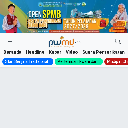
Skip
to
content
Beranda
Headline
Kabar
Video
Suara Perserikatan
Stan Senjata Tradisional...
Pertemuan Ikwam dan...
Mudipat Chil