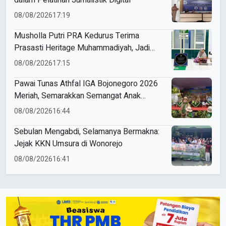
dalam Pelatihan Jurnalistik Digital
08/08/2026
17:19
Musholla Putri PRA Kedurus Terima
Prasasti Heritage Muhammadiyah, Jadi
Pengingat Sejarah Dakwah dan Amal Saleh
08/08/2026
17:15
Pawai Tunas Athfal IGA Bojonegoro 2026
Meriah, Semarakkan Semangat Anak
Sholeh Berkemajuan
08/08/2026
16:44
Sebulan Mengabdi, Selamanya Bermakna:
Jejak KKN Umsura di Wonorejo
08/08/2026
16:41