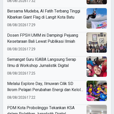
08/08/2026
17:32
Bersama Mudeba, Al Fatih Terbang Tinggi
Kibarkan Giant Flag di Langit Kota Batu
08/08/2026
17:29
Dosen FPSH UMM ini Dampingi Pejuang
Kesetaraan Bali Lewat Publikasi Ilmiah
08/08/2026
17:29
Semangat Guru IGABA Langsung Serap
Ilmu di Workshop Jurnalistik Digital
08/08/2026
17:25
Melalui Explore Day, Ilmuwan Cilik SD
Ikrom Pelajari Perubahan Energi dan Kelola
Sampah demi Bumi
08/08/2026
17:22
PDM Kota Probolinggo Tekankan KSA