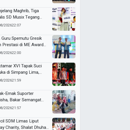
 Jogja
jelang Maghrib, Tiga
alis SD Musix Tegang
anti Pengumuman ME
08/2026
22:07
rds 2026
 Guru Spemutu Gresik
h Prestasi di ME Award
6
08/2026
22:00
tamar XVI Tapak Suci
uka di Simpang Lima,
lri Ajak Pesilat Jadi
08/2026
21:59
ling System
k-Emak Suporter
isha, Bakar Semangat
 di Laga Pembuka Fun
08/2026
21:57
i Soccer 4 Dasawarsa Al-
lah
cil SDM Limas Liput
day Charity, Shalat Dhuha,