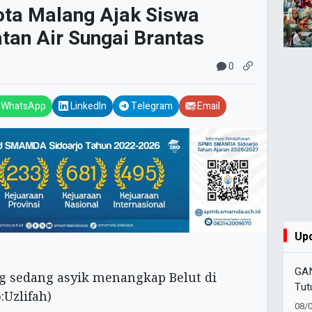
ota Malang Ajak Siswa
an Air Sungai Brantas
0
WhatsApp
LinkedIn
Telegram
Email
Up
GA
Tut
den
08/