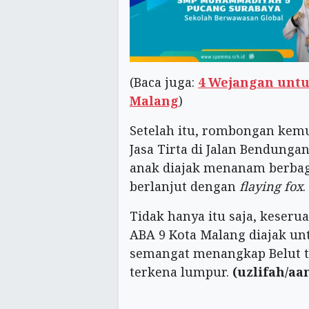
(Baca juga:
4 Wejangan untu
Malang
)
Setelah itu, rombongan kem
Jasa Tirta di Jalan Bendunga
anak diajak menanam berba
berlanjut dengan
flaying fox
.
Tidak hanya itu saja, keseru
ABA 9 Kota Malang diajak u
semangat menangkap Belut ta
terkena lumpur.
(uzlifah/aa