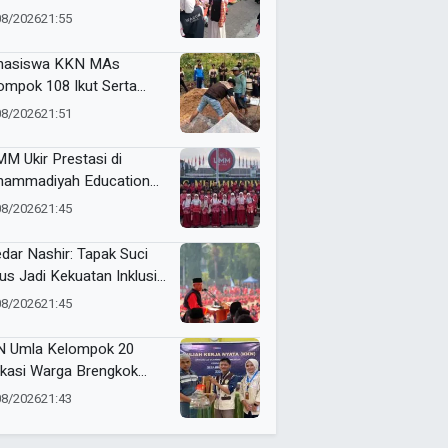
 Gema Al Kahfi
08/2026
21:55
hasiswa KKN MAs
ompok 108 Ikut Serta
bantu Pembuatan
08/2026
21:51
uk Organik sebagai
siapan Program Kerja
M Ukir Prestasi di
gulan
ammadiyah Education
rd 2026 UMM, Raih 18
08/2026
21:45
ali
dar Nashir: Tapak Suci
us Jadi Kekuatan Inklusif
 Berjiwa Kenegarawanan
08/2026
21:45
 Umla Kelompok 20
kasi Warga Brengkok
ah Sampah dan Kenalkan
08/2026
21:43
pilah