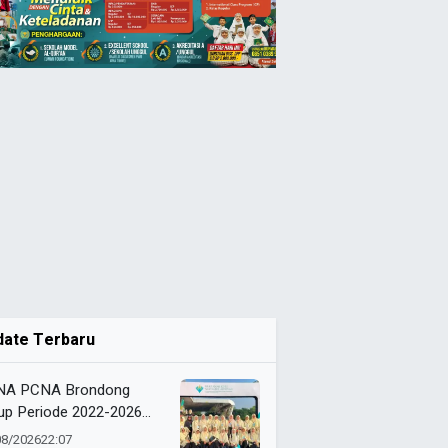
date Terbaru
NA PCNA Brondong
up Periode 2022-2026
gan Roadshow ke Solo
08/2026
22:07