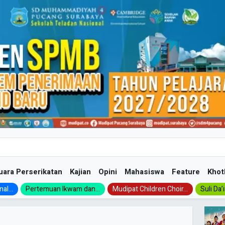
uara Perserikatan
Kajian
Opini
Mahasiswa
Feature
Khot
al...
Pertemuan Ikwam dan...
Mudipat Children Choir...
Suli Da’