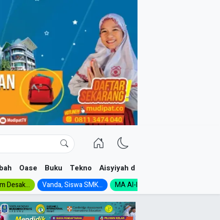
bah
Oase
Buku
Tekno
Aisyiyah dan NA
im Desak...
Vanda, Siswa SMK...
MA Al-Ishlah Gelar...
Muktamar A