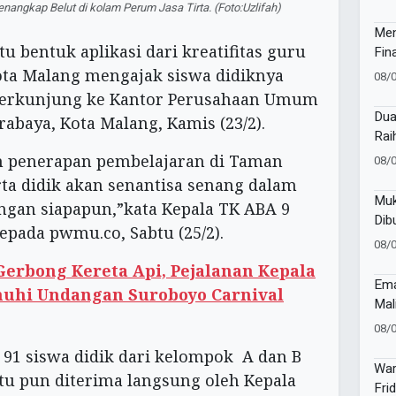
dan
angkap Belut di kolam Perum Jasa Tirta. (Foto:Uzlifah)
Men
u bentuk aplikasi dari kreatifitas guru
Fin
Men
ota Malang mengajak siswa didiknya
08/
Awa
erkunjung ke Kantor Perusahaan Umum
Dua
urabaya, Kota Malang, Kamis (23/2).
Rai
202
am penerapan pembelajaran di Taman
08/
ta didik akan senantisa senang dalam
Muk
engan siapapun,”kata Kepala TK ABA 9
Dib
epada pwmu.co, Sabtu (25/2).
Kapo
08/
Coo
 Gerbong Kereta Api, Pejalanan Kepala
Ema
nuhi Undangan Suroboyo Carnival
Mal
Tim
08/
Min
 91 siswa didik dari kelompok A dan B
Ish
War
tu pun diterima langsung oleh Kepala
Fri