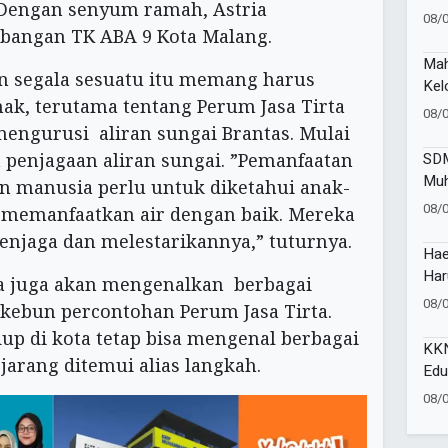
. Dengan senyum ramah, Astria
dan
08/
angan TK ABA 9 Kota Malang.
Ma
n segala sesuatu itu memang harus
Kel
nak, terutama tentang Perum Jasa Tirta
Mem
08/
Pup
engurusi aliran sungai Brantas. Mulai
Per
SDM
 penjagaan aliran sungai. ”Pemanfaatan
Ung
Muh
n manusia perlu untuk diketahui anak-
Awa
08/
memanfaatkan air dengan baik. Mereka
Med
enjaga dan melestarikannya,” tuturnya.
Hae
Har
ria juga akan mengenalkan berbagai
dan
08/
kebun percontohan Perum Jasa Tirta.
up di kota tetap bisa mengenal berbagai
KKN
arang ditemui alias langkah.
Edu
Pil
08/
Eco