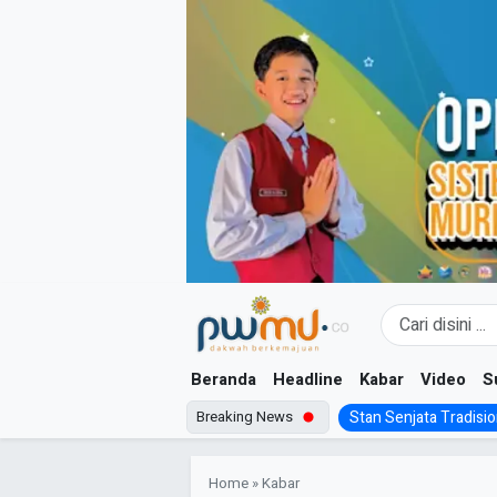
Skip
to
content
Beranda
Headline
Kabar
Video
S
Breaking News
Stan Senjata Tradision
Home
»
Kabar