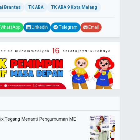
ai Brantas
TK ABA
TK ABA 9 Kota Malang
WhatsApp
LinkedIn
Telegram
Email
Musix Tegang Menanti Pengumuman ME