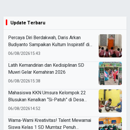
Update Terbaru
Percaya Diri Berdakwah, Daris Arkan
Budiyanto Sampaikan Kultum Inspiratif di
Masjid Baiturrahman
06/08/2026
15:43
Latih Kemandirian dan Kedisiplinan SD
Muwri Gelar Kemahiran 2026
06/08/2026
15:38
Mahasiswa KKN Umsura Kelompok 22
Blusukan Kenalkan “Si-Patuh” di Desa
Banjarkejen
06/08/2026
14:52
Warna-Warni Kreativitas! Talent Mewarnai
Siswa Kelas 1 SD Mumtaz Penuh