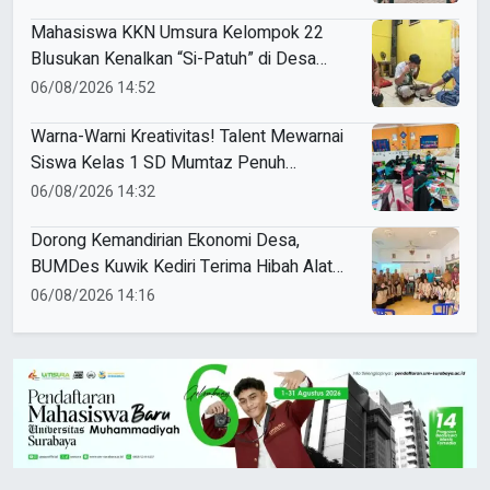
Mahasiswa KKN Umsura Kelompok 22
Blusukan Kenalkan “Si-Patuh” di Desa
Banjarkejen
06/08/2026 14:52
Warna-Warni Kreativitas! Talent Mewarnai
Siswa Kelas 1 SD Mumtaz Penuh
Keceriaan
06/08/2026 14:32
Dorong Kemandirian Ekonomi Desa,
BUMDes Kuwik Kediri Terima Hibah Alat
Pencetak Briket Biomassa Briqpress
06/08/2026 14:16