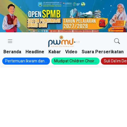
Skip
to
content
Beranda
Headline
Kabar
Video
Suara Perserikatan
Pertemuan Ikwam dan...
Mudipat Children Choir...
Suli Da’im Des