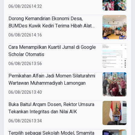
Keceriaan
06/08/2026
14:32
Dorong Kemandirian Ekonomi Desa,
BUMDes Kuwik Kediri Terima Hibah Alat
Pencetak Briket Biomassa Briqpress
06/08/2026
14:16
Cara Menampilkan Kuartil Jurnal di Google
Scholar Otomatis
06/08/2026
13:56
Pernikahan Alfain Jadi Momen Silaturahmi
Wartawan Muhammadiyah Lamongan
06/08/2026
13:40
Buka Baitul Arqam Dosen, Rektor Umsura
Tekankan Integritas dan Nilai AIK
06/08/2026
13:34
Terpilih sebagai Sekolah Model, Smamita