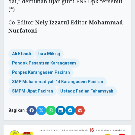
dai,” demikian ujar guru PNS Dpk tersebut.
(*)
Co-Editor
Nely Izzatul
Editor
Mohammad
Nurfatoni
Ali Efendi
Isra Mikraj
Pondok Pesantren Karangasem
Ponpes Karangasem Paciran
SMP Muhammadiyah 14 Karangasem Paciran
SMPM Jipat Paciran
Ustadz Fadlan Fahamsyah
Bagikan :