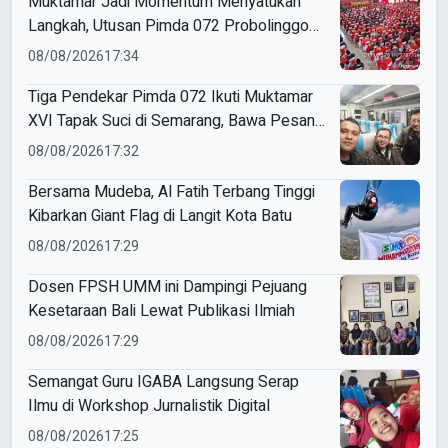
Muktamar Jadi Momentum Menyatukan
Langkah, Utusan Pimda 072 Probolinggo
Bawa Harapan untuk Tapak Suci
08/08/2026
17:34
Tiga Pendekar Pimda 072 Ikuti Muktamar
XVI Tapak Suci di Semarang, Bawa Pesan
Penguatan Kaderisasi
08/08/2026
17:32
Bersama Mudeba, Al Fatih Terbang Tinggi
Kibarkan Giant Flag di Langit Kota Batu
08/08/2026
17:29
Dosen FPSH UMM ini Dampingi Pejuang
Kesetaraan Bali Lewat Publikasi Ilmiah
08/08/2026
17:29
Semangat Guru IGABA Langsung Serap
Ilmu di Workshop Jurnalistik Digital
08/08/2026
17:25