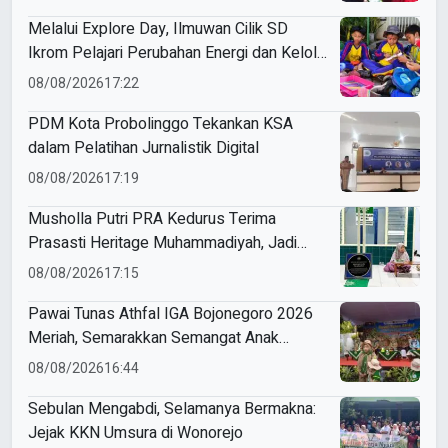
Melalui Explore Day, Ilmuwan Cilik SD
Ikrom Pelajari Perubahan Energi dan Kelola
Sampah demi Bumi
08/08/2026
17:22
PDM Kota Probolinggo Tekankan KSA
dalam Pelatihan Jurnalistik Digital
08/08/2026
17:19
Musholla Putri PRA Kedurus Terima
Prasasti Heritage Muhammadiyah, Jadi
Pengingat Sejarah Dakwah dan Amal Saleh
08/08/2026
17:15
Pawai Tunas Athfal IGA Bojonegoro 2026
Meriah, Semarakkan Semangat Anak
Sholeh Berkemajuan
08/08/2026
16:44
Sebulan Mengabdi, Selamanya Bermakna:
Jejak KKN Umsura di Wonorejo