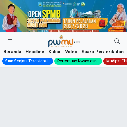
Skip
to
content
Beranda
Headline
Kabar
Video
Suara Perserikatan
Stan Senjata Tradisional...
Pertemuan Ikwam dan...
Mudipat Chil