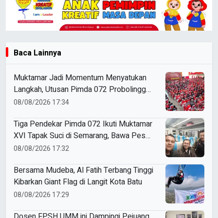
Baca Lainnya
Muktamar Jadi Momentum Menyatukan
Langkah, Utusan Pimda 072 Probolinggo
Bawa Harapan untuk Tapak Suci
08/08/2026 17:34
Tiga Pendekar Pimda 072 Ikuti Muktamar
XVI Tapak Suci di Semarang, Bawa Pesan
Penguatan Kaderisasi
08/08/2026 17:32
Bersama Mudeba, Al Fatih Terbang Tinggi
Kibarkan Giant Flag di Langit Kota Batu
08/08/2026 17:29
Dosen FPSH UMM ini Dampingi Pejuang