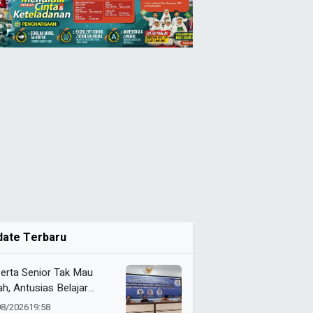
date Terbaru
erta Senior Tak Mau
ah, Antusias Belajar
alistik Digital di PDM
08/2026
19:58