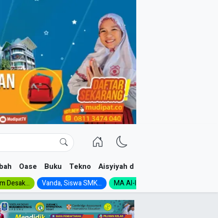
bah
Oase
Buku
Tekno
Aisyiyah dan NA
im Desak...
Vanda, Siswa SMK...
MA Al-Ishlah Gelar...
Muktamar A