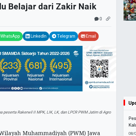
 Belajar dari Zakir Naik
0
WhatsApp
LinkedIn
Telegram
Email
Up
ma peserta Rakerwil II MPK, LIK, LK, dan LPCR PWM Jatim di Agro
Pes
Kal
Jurn
 Wilayah Muhammadiyah (PWM) Jawa
08/