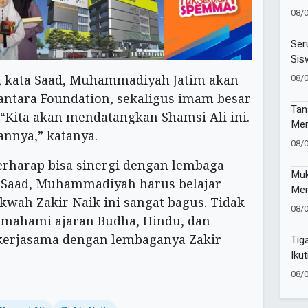
lew
08/
SDN
Ser
Sis
Lew
08/
 kata Saad, Muhammadiyah Jatim akan
ntara Foundation, sekaligus imam besar
Tan
 “Kita akan mendatangkan Shamsi Ali ini.
Men
annya,” katanya.
Cel
08/
ber
erharap bisa sinergi dengan lembaga
Ums
Muk
 Saad, Muhammadiyah harus belajar
Men
kwah Zakir Naik ini sangat bagus. Tidak
Pim
08/
Baw
memahami ajaran Budha, Hindu, dan
Suc
u kerjasama dengan lembaganya Zakir
Tig
Iku
Suc
08/
Pes