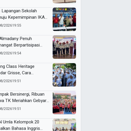
bolinggo
i Lapangan Sekolah
uju Kepemimpinan IKASI
sik
08/2026
19:55
Almadany Penuh
angat Berpartisipasi
a Ajang ME Awards 2026
08/2026
19:54
ing Class Heritage
dar Grisse, Cara
mutu Hadirkan
08/2026
19:51
belajaran yang
makna
pak Bersinergi, Ribuan
wa TK Meriahkan Gebyar
naval Se-Kecamatan
08/2026
19:51
yorejo 2026
 Umla Kelompok 20
alkan Bahasa Inggris