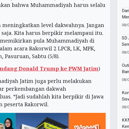
Pro
akan bahwa Muhammadiyah harus selalu
Dar
Men
Gre
 meningkatkan level dakwahnya. Jangan
08/
 saja. Kita harus berpikir melampaui itu.
SD 
 memikirkan pula Muhammadiyah di
Sem
dalam acara Rakorwil 2 LPCR, LK, MPK,
pad
08/
, Pasuruan, Sabtu (5/8).
Out
Undang Donald Trump ke PWM Jatim
)
Ban
Spe
08/
iyah Jatim juga perlu melakukan
Pem
Agar perkembangan dakwah
Ber
Kom
. “Jadi sudahlah kita berpikir di Jawa
Sis
n peserta Rakorwil.
Kar
08/
Dri
KKN
Ken