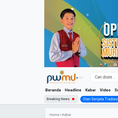
Skip
to
content
Beranda
Headline
Kabar
Video
S
Breaking News
Stan Senjata Tradision
Home
»
Kabar