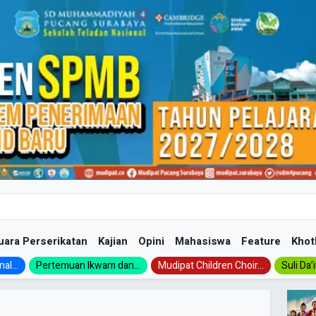
uara Perserikatan
Kajian
Opini
Mahasiswa
Feature
Khot
al...
Pertemuan Ikwam dan...
Mudipat Children Choir...
Suli Da’