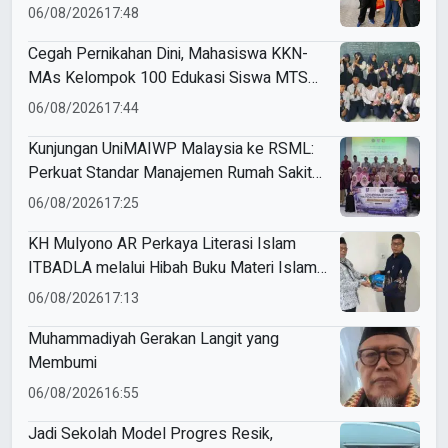
06/08/2026
17:48
Cegah Pernikahan Dini, Mahasiswa KKN-
MAs Kelompok 100 Edukasi Siswa MTS
Miftahul Ulum Tawangsari
06/08/2026
17:44
Kunjungan UniMAIWP Malaysia ke RSML:
Perkuat Standar Manajemen Rumah Sakit
Syariah
06/08/2026
17:25
KH Mulyono AR Perkaya Literasi Islam
ITBADLA melalui Hibah Buku Materi Islam
5 Jilid
06/08/2026
17:13
Muhammadiyah Gerakan Langit yang
Membumi
06/08/2026
16:55
Jadi Sekolah Model Progres Resik,