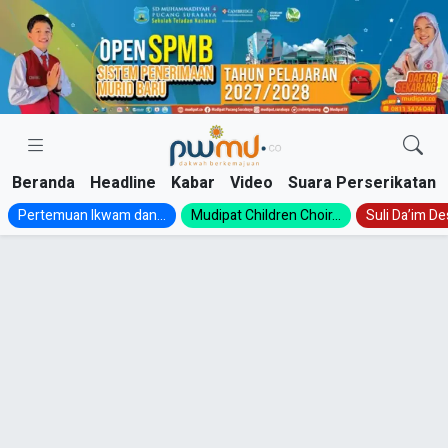
Skip
to
content
Beranda
Headline
Kabar
Video
Suara Perserikatan
Pertemuan Ikwam dan...
Mudipat Children Choir...
Suli Da’im Des