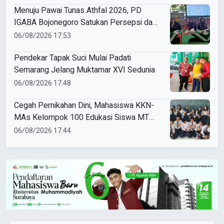
Menuju Pawai Tunas Athfal 2026, PD
IGABA Bojonegoro Satukan Persepsi dan
Utamakan Keselamatan Anak
06/08/2026 17:53
Pendekar Tapak Suci Mulai Padati
Semarang Jelang Muktamar XVI Sedunia
06/08/2026 17:48
Cegah Pernikahan Dini, Mahasiswa KKN-
MAs Kelompok 100 Edukasi Siswa MTS
Miftahul Ulum Tawangsari
06/08/2026 17:44