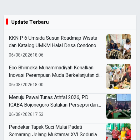
Update Terbaru
KKN P 6 Umsida Susun Roadmap Wisata
dan Katalog UMKM Halal Desa Cendono
06/08/2026
18:06
Eco Bhinneka Muhammadiyah Kenalkan
Inovasi Perempuan Muda Berkelanjutan di
Muktamar Nasyiatul Aisyiyah
06/08/2026
18:00
Menuju Pawai Tunas Athfal 2026, PD
IGABA Bojonegoro Satukan Persepsi dan
Utamakan Keselamatan Anak
06/08/2026
17:53
Pendekar Tapak Suci Mulai Padati
Semarang Jelang Muktamar XVI Sedunia