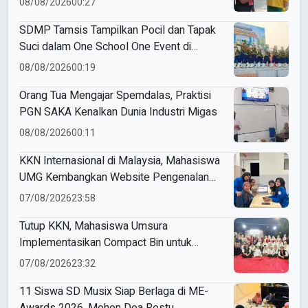
08/08/2026
00:27
SDMP Tamsis Tampilkan Pocil dan Tapak
Suci dalam One School One Event di
Mojokerto
08/08/2026
00:19
Orang Tua Mengajar Spemdalas, Praktisi
PGN SAKA Kenalkan Dunia Industri Migas
08/08/2026
00:11
KKN Internasional di Malaysia, Mahasiswa
UMG Kembangkan Website Pengenalan
Budaya Indonesia
07/08/2026
23:58
Tutup KKN, Mahasiswa Umsura
Implementasikan Compact Bin untuk
Sampah Anorganik di Ketabang
07/08/2026
23:32
11 Siswa SD Musix Siap Berlaga di ME-
Awards 2026, Mohon Doa Restu