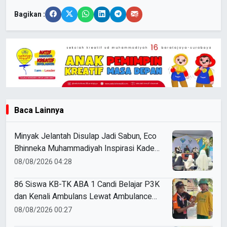
Bagikan :
Baca Lainnya
Minyak Jelantah Disulap Jadi Sabun, Eco
Bhinneka Muhammadiyah Inspirasi Kader
Nasyiatul Aisyiyah
08/08/2026 04:28
86 Siswa KB-TK ABA 1 Candi Belajar P3K
dan Kenali Ambulans Lewat Ambulance
Goes to Schools
08/08/2026 00:27