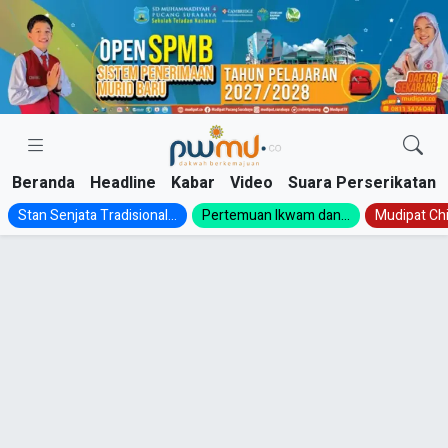
Skip
to
content
Beranda
Headline
Kabar
Video
Suara Perserikatan
Stan Senjata Tradisional...
Pertemuan Ikwam dan...
Mudipat Chil