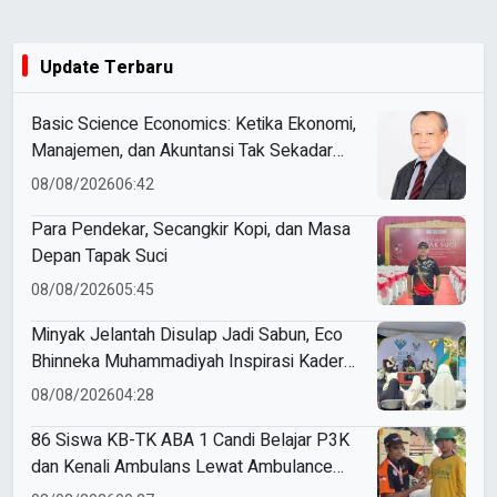
Update Terbaru
Basic Science Economics: Ketika Ekonomi,
Manajemen, dan Akuntansi Tak Sekadar
Bicara Angka
08/08/2026
06:42
Para Pendekar, Secangkir Kopi, dan Masa
Depan Tapak Suci
08/08/2026
05:45
Minyak Jelantah Disulap Jadi Sabun, Eco
Bhinneka Muhammadiyah Inspirasi Kader
Nasyiatul Aisyiyah
08/08/2026
04:28
86 Siswa KB-TK ABA 1 Candi Belajar P3K
dan Kenali Ambulans Lewat Ambulance
Goes to Schools