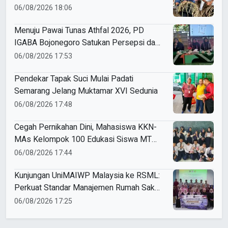
06/08/2026 18:06
Menuju Pawai Tunas Athfal 2026, PD
IGABA Bojonegoro Satukan Persepsi dan
Utamakan Keselamatan Anak
06/08/2026 17:53
Pendekar Tapak Suci Mulai Padati
Semarang Jelang Muktamar XVI Sedunia
06/08/2026 17:48
Cegah Pernikahan Dini, Mahasiswa KKN-
MAs Kelompok 100 Edukasi Siswa MTS
Miftahul Ulum Tawangsari
06/08/2026 17:44
Kunjungan UniMAIWP Malaysia ke RSML:
Perkuat Standar Manajemen Rumah Sakit
Syariah
06/08/2026 17:25