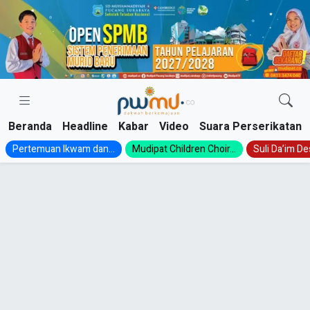
Skip
to
content
Beranda
Headline
Kabar
Video
Suara Perserikatan
Pertemuan Ikwam dan...
Mudipat Children Choir...
Suli Da’im Des