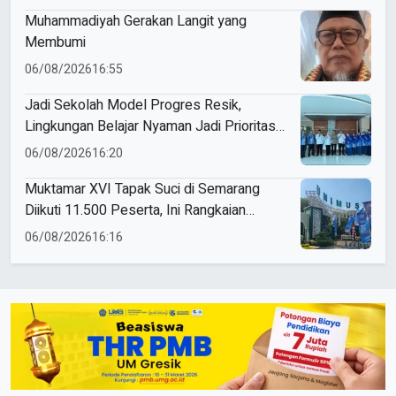
Muhammadiyah Gerakan Langit yang
Membumi
06/08/2026
16:55
Jadi Sekolah Model Progres Resik,
Lingkungan Belajar Nyaman Jadi Prioritas
Smamio Gresik
06/08/2026
16:20
Muktamar XVI Tapak Suci di Semarang
Diikuti 11.500 Peserta, Ini Rangkaian
Agendanya
06/08/2026
16:16