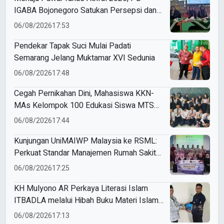
IGABA Bojonegoro Satukan Persepsi dan
Utamakan Keselamatan Anak
06/08/2026
17:53
Pendekar Tapak Suci Mulai Padati
Semarang Jelang Muktamar XVI Sedunia
06/08/2026
17:48
Cegah Pernikahan Dini, Mahasiswa KKN-
MAs Kelompok 100 Edukasi Siswa MTS
Miftahul Ulum Tawangsari
06/08/2026
17:44
Kunjungan UniMAIWP Malaysia ke RSML:
Perkuat Standar Manajemen Rumah Sakit
Syariah
06/08/2026
17:25
KH Mulyono AR Perkaya Literasi Islam
ITBADLA melalui Hibah Buku Materi Islam
5 Jilid
06/08/2026
17:13