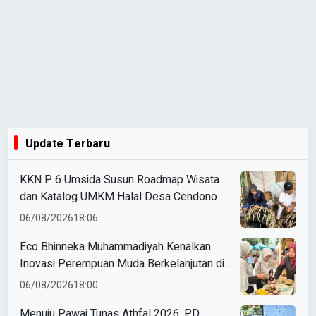
Update Terbaru
KKN P 6 Umsida Susun Roadmap Wisata
dan Katalog UMKM Halal Desa Cendono
06/08/2026
18:06
Eco Bhinneka Muhammadiyah Kenalkan
Inovasi Perempuan Muda Berkelanjutan di
Muktamar Nasyiatul Aisyiyah
06/08/2026
18:00
Menuju Pawai Tunas Athfal 2026, PD