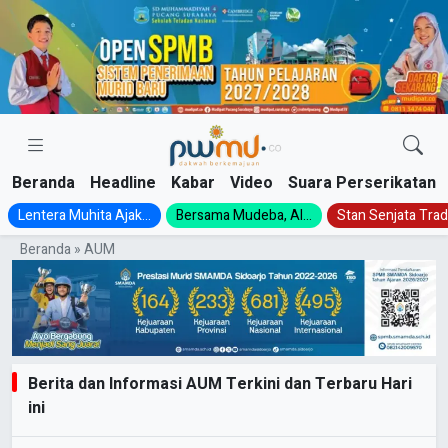
Skip
to
content
Beranda
Headline
Kabar
Video
Suara Perserikatan
Lentera Muhita Ajak...
Bersama Mudeba, Al...
Stan Senjata Tradi
Beranda
»
AUM
Berita dan Informasi AUM Terkini dan Terbaru Hari
ini