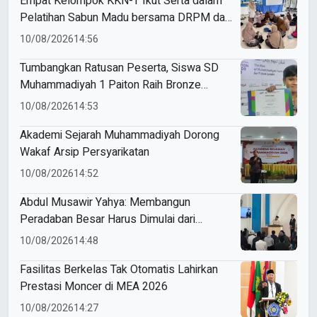
Empat Kelompok KKN-T Ikut Serta dalam
Pelatihan Sabun Madu bersama DRPM dan
PCM
10/08/2026
14:56
Tumbangkan Ratusan Peserta, Siswa SD
Muhammadiyah 1 Paiton Raih Bronze
Medal di MEA 2026
10/08/2026
14:53
Akademi Sejarah Muhammadiyah Dorong
Wakaf Arsip Persyarikatan
10/08/2026
14:52
Abdul Musawir Yahya: Membangun
Peradaban Besar Harus Dimulai dari
Penggemblengan Kualitas Individu
10/08/2026
14:48
Fasilitas Berkelas Tak Otomatis Lahirkan
Prestasi Moncer di MEA 2026
10/08/2026
14:27