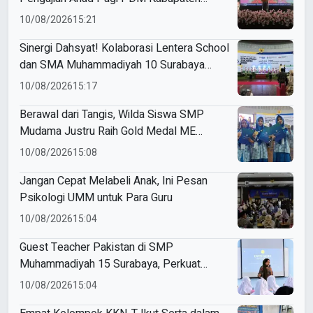
Malang, Abdul Mu’ti Hadir
10/08/2026
15:21
Sinergi Dahsyat! Kolaborasi Lentera School
dan SMA Muhammadiyah 10 Surabaya
Guncang Pembukaan ME Awards 2026 di
10/08/2026
15:17
UMM
Berawal dari Tangis, Wilda Siswa SMP
Mudama Justru Raih Gold Medal ME
Awards 2026
10/08/2026
15:08
Jangan Cepat Melabeli Anak, Ini Pesan
Psikologi UMM untuk Para Guru
10/08/2026
15:04
Guest Teacher Pakistan di SMP
Muhammadiyah 15 Surabaya, Perkuat
Pembelajaran Matematika Berwawasan
10/08/2026
15:04
Global