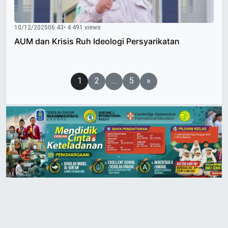
10/12/2025
06:43
• 4.491 views
AUM dan Krisis Ruh Ideologi Persyarikatan
Paginasi
1
2
…
5
»
pos