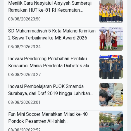
Menilik Cara Nasyiatul Aisyiyah Sumberaji
Ramaikan HUT ke-81 RI Kecamatan
Sukodadi
08/08/2026
23:50
SD Muhammadiyah 5 Kota Malang Kirimkan
2 Siswa Terbaiknya ke ME Award 2026
08/08/2026
23:34
Inovasi Pendorong Perubahan Perilaku
Konsumsi Manis Penderita Diabetes ala
Mahasiswa Unesa
08/08/2026
23:27
Inovasi Pembelajaran PJOK Smamda
Surabaya, dari Draf 2019 hingga Lahirkan
Modul Gizi Digital
08/08/2026
23:01
Fun Mini Soccer Meriahkan Milad ke-40
Pondok Pesantren Al-Ishlah
Sendangagung
08/08/2026
22:52