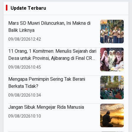
Update Terbaru
Mars SD Muwri Diluncurkan, Ini Makna di
Balik Liriknya
09/08/2026
12:42
11 Orang, 1 Komitmen: Menulis Sejarah dari
Desa untuk Provinsi, Ajibarang di Final CRM
2026
09/08/2026
10:45
Mengapa Pemimpin Sering Tak Berani
Berkata Tidak?
09/08/2026
10:34
Jangan Sibuk Mengejar Rida Manusia
09/08/2026
10:10