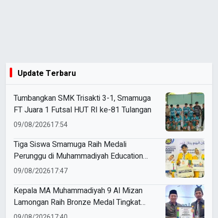
Update Terbaru
Tumbangkan SMK Trisakti 3-1, Smamuga
FT Juara 1 Futsal HUT RI ke-81 Tulangan
09/08/2026
17:54
Tiga Siswa Smamuga Raih Medali
Perunggu di Muhammadiyah Education
Awards 2026
09/08/2026
17:47
Kepala MA Muhammadiyah 9 Al Mizan
Lamongan Raih Bronze Medal Tingkat
Jawa Timur pada ME Awards 2026
09/08/2026
17:40