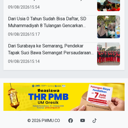
09/08/2026
15:54
Dari Usia 0 Tahun Sudah Bisa Daftar, SD
Muhammadiyah 8 Tulangan Gencarkan
SPMB
09/08/2026
15:17
Dari Surabaya ke Semarang, Pendekar
Tapak Suci Bawa Semangat Persaudaraan
di Muktamar XVI
09/08/2026
15:14
© 2026 PWMU.CO