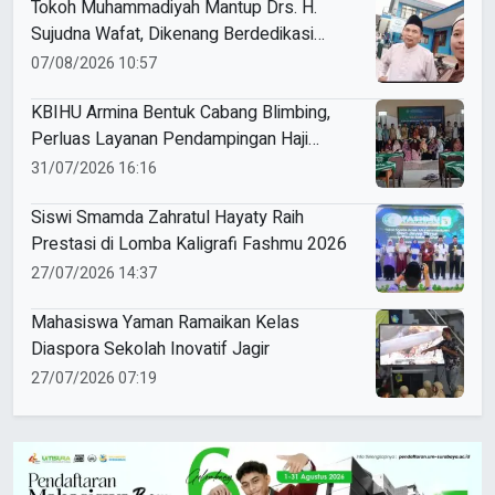
Tokoh Muhammadiyah Mantup Drs. H.
Sujudna Wafat, Dikenang Berdedikasi
Kembangkan Dakwah dan Pendidikan
07/08/2026 10:57
KBIHU Armina Bentuk Cabang Blimbing,
Perluas Layanan Pendampingan Haji
Muhammadiyah Sukoharjo
31/07/2026 16:16
Siswi Smamda Zahratul Hayaty Raih
Prestasi di Lomba Kaligrafi Fashmu 2026
27/07/2026 14:37
Mahasiswa Yaman Ramaikan Kelas
Diaspora Sekolah Inovatif Jagir
27/07/2026 07:19