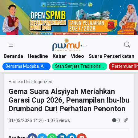
Skip
to
content
Beranda
Headline
Kabar
Video
Suara Perserikatan
Bersama Mudeba, Al...
Stan Senjata Tradisional...
Pertemuan Ik
Home
»
Uncategorized
Gema Suara Aisyiyah Meriahkan
Garasi Cup 2026, Penampilan Ibu-Ibu
Drumband Curi Perhatian Penonton
0
31/05/2026
14:26
- 1.075 views