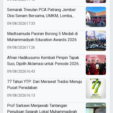
Semarak Triwulan PCA Patrang Jember:
Diisi Senam Bersama, UMKM, Lomba,
Pemeriksaan Kesehatan, hingga
09/08/2026
17:33
Penyuluhan Sampah
Madtsamuda Paciran Borong 5 Medali di
Muhammadiyah Education Awards 2026
09/08/2026
17:26
Afnan Hadikusumo Kembali Pimpin Tapak
Suci, Dipilih Aklamasi untuk Periode 2026–
2031
09/08/2026
16:43
77 Tahun YTP: Dari Merawat Tradisi Menuju
Pusat Peradaban
09/08/2026
16:13
Prof Sarkawi Menjawab Tantangan
Penulisan Sejarah Lokal Muhammadiyah