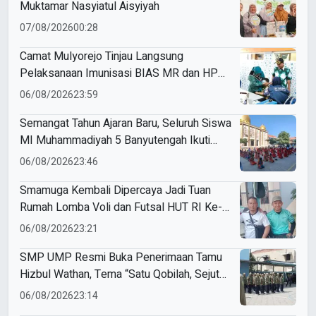
Muktamar Nasyiatul Aisyiyah
07/08/2026
00:28
Camat Mulyorejo Tinjau Langsung
Pelaksanaan Imunisasi BIAS MR dan HPV
di SD Muhammadiyah 18 Surabaya
06/08/2026
23:59
Semangat Tahun Ajaran Baru, Seluruh Siswa
MI Muhammadiyah 5 Banyutengah Ikuti
Latihan Tapak Suci Perdana
06/08/2026
23:46
Smamuga Kembali Dipercaya Jadi Tuan
Rumah Lomba Voli dan Futsal HUT RI Ke-
81 Kecamatan Tulangan
06/08/2026
23:21
SMP UMP Resmi Buka Penerimaan Tamu
Hizbul Wathan, Tema “Satu Qobilah, Sejuta
Cerita” Curi Perhatian
06/08/2026
23:14