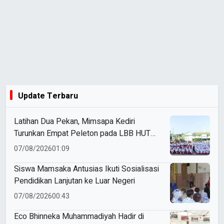
Update Terbaru
Latihan Dua Pekan, Mimsapa Kediri
Turunkan Empat Peleton pada LBB HUT
Ke-81 RI Kecamatan Pare
07/08/2026
01:09
Siswa Mamsaka Antusias Ikuti Sosialisasi
Pendidikan Lanjutan ke Luar Negeri
07/08/2026
00:43
Eco Bhinneka Muhammadiyah Hadir di