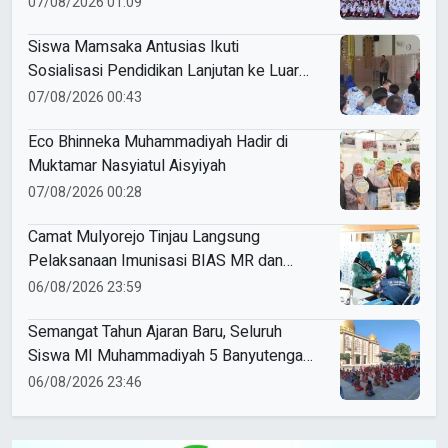
Ke-81 RI Kecamatan Pare
07/08/2026 01:09
Siswa Mamsaka Antusias Ikuti
Sosialisasi Pendidikan Lanjutan ke Luar
Negeri
07/08/2026 00:43
Eco Bhinneka Muhammadiyah Hadir di
Muktamar Nasyiatul Aisyiyah
07/08/2026 00:28
Camat Mulyorejo Tinjau Langsung
Pelaksanaan Imunisasi BIAS MR dan
HPV di SD Muhammadiyah 18 Surabaya
06/08/2026 23:59
Semangat Tahun Ajaran Baru, Seluruh
Siswa MI Muhammadiyah 5 Banyutengah
Ikuti Latihan Tapak Suci Perdana
06/08/2026 23:46