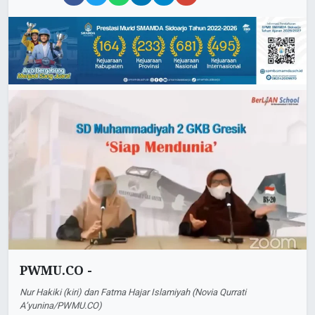
PWMU.CO -
Nur Hakiki (kiri) dan Fatma Hajar Islamiyah (Novia Qurrati
A’yunina/PWMU.CO)