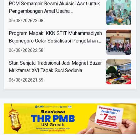
PCM Semampir Resmi Akuisisi Aset untuk
Pengembangan Amal Usaha
Muhammadiyah
06/08/2026
23:08
Program Mapak: KKN STIT Muhammadiyah
Bojonegoro Gelar Sosialisasi Pengolahan
Sampah
06/08/2026
22:58
Stan Senjata Tradisional Jadi Magnet Bazar
Muktamar XVI Tapak Suci Sedunia
06/08/2026
21:59