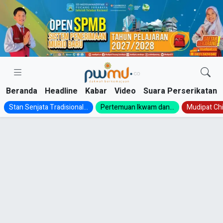
Skip
to
content
Beranda
Headline
Kabar
Video
Suara Perserikatan
Stan Senjata Tradisional...
Pertemuan Ikwam dan...
Mudipat Chil