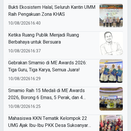
Bukti Ekosistem Halal, Seluruh Kantin UMM
Raih Pengakuan Zona KHAS
10/08/2026
16:40
Ketika Ruang Publik Menjadi Ruang
Berbahaya untuk Bersuara
10/08/2026
16:37
Gebrakan Smamio di ME Awards 2026:
Tiga Guru, Tiga Karya, Semua Juara!
10/08/2026
16:29
Smamio Raih 15 Medali di ME Awards
2026, Borong 6 Emas, 5 Perak, dan 4
Perunggu
10/08/2026
16:25
Mahasiswa KKN Tematik Kelompok 22
UMG Ajak Ibu-Ibu PKK Desa Sukoanyar