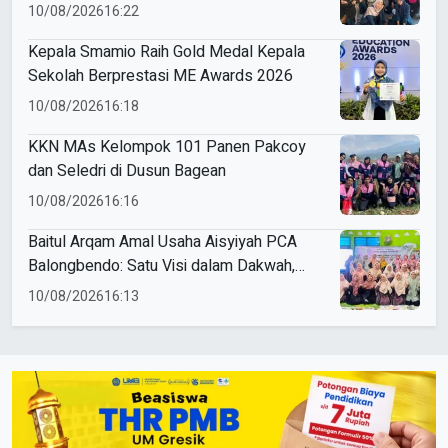
Berkreasi dengan Ecoprint
10/08/2026
16:22
Kepala Smamio Raih Gold Medal Kepala
Sekolah Berprestasi ME Awards 2026
10/08/2026
16:18
KKN MAs Kelompok 101 Panen Pakcoy
dan Seledri di Dusun Bagean
10/08/2026
16:16
Baitul Arqam Amal Usaha Aisyiyah PCA
Balongbendo: Satu Visi dalam Dakwah,
Satu Langkah untuk Kemajuan
10/08/2026
16:13