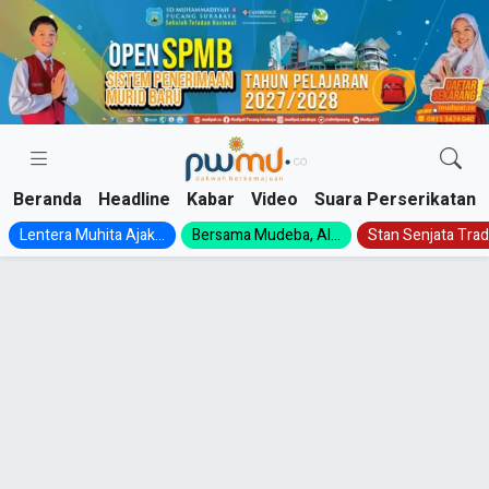
Skip
to
content
Beranda
Headline
Kabar
Video
Suara Perserikatan
Lentera Muhita Ajak...
Bersama Mudeba, Al...
Stan Senjata Tradi