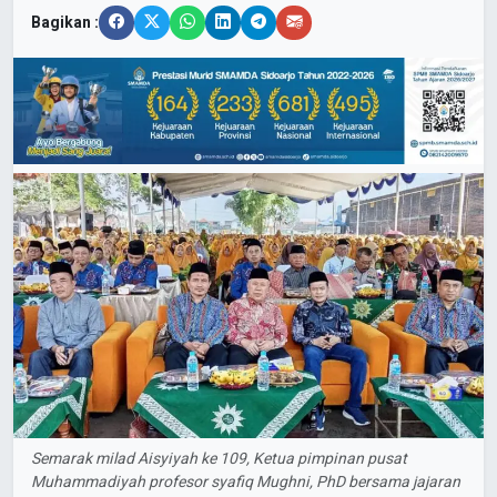
Bagikan :
Semarak milad Aisyiyah ke 109, Ketua pimpinan pusat
Muhammadiyah profesor syafiq Mughni, PhD bersama jajaran