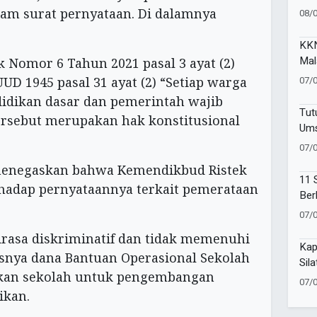
SAK
lam surat pernyataan. Di dalamnya
08/
Ind
KKN
Mal
 Nomor 6 Tahun 2021 pasal 3 ayat (2)
Kem
07/
D 1945 pasal 31 ayat (2) “Setiap warga
Pen
idikan dasar dan pemerintah wajib
Ind
Tut
ersebut merupakan hak konstitusional
Ums
Com
07/
Ano
menegaskan bahwa Kemendikbud Ristek
11 
erhadap pernyataannya terkait pemerataan
Ber
Moh
07/
dirasa diskriminatif dan tidak memenuhi
Kap
usnya dana Bantuan Operasional Sekolah
Sil
uhkan sekolah untuk pengembangan
Sin
07/
ikan.