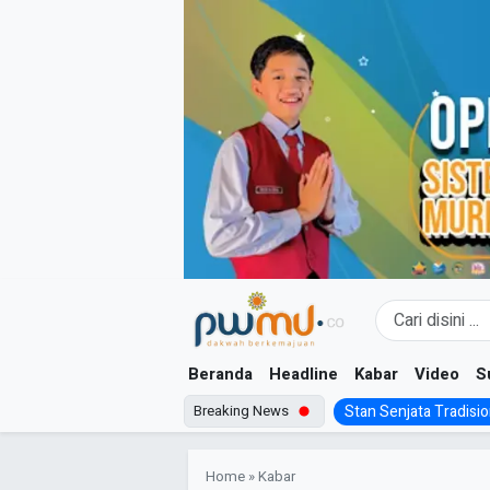
Skip
to
content
Beranda
Headline
Kabar
Video
S
Breaking News
Stan Senjata Tradision
Home
»
Kabar