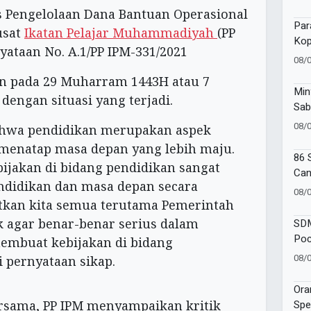
Bic
s Pengelolaan Dana Bantuan Operasional
Par
usat
Ikatan Pelajar Muhammadiyah
(PP
Kop
nyataan No. A.1/PP IPM-331/2021
Suc
08/
an pada 29 Muharram 1443H atau 7
Min
dengan situasi yang terjadi.
Sab
Muh
08/
bahwa pendidikan merupakan aspek
Kad
 menatap masa depan yang lebih maju.
86 
ijakan di bidang pendidikan sangat
Can
ndidikan dan masa depan secara
Amb
08/
Goe
tkan kita semua terutama Pemerintah
 agar benar-benar serius dalam
SDM
Poc
embuat kebijakan di bidang
One
08/
i pernyataan sikap.
Moj
Ora
Spe
ersama, PP IPM menyampaikan kritik