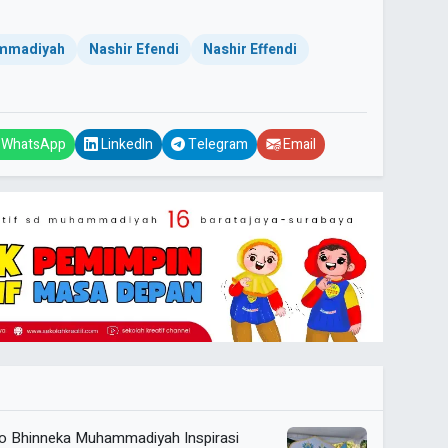
ammadiyah
Nashir Efendi
Nashir Effendi
WhatsApp
LinkedIn
Telegram
Email
Eco Bhinneka Muhammadiyah Inspirasi