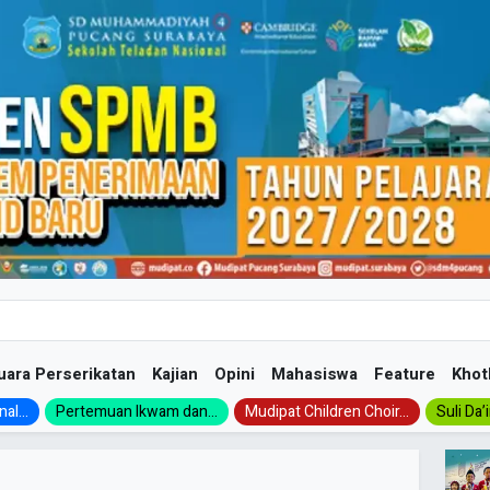
uara Perserikatan
Kajian
Opini
Mahasiswa
Feature
Khot
al...
Pertemuan Ikwam dan...
Mudipat Children Choir...
Suli Da’