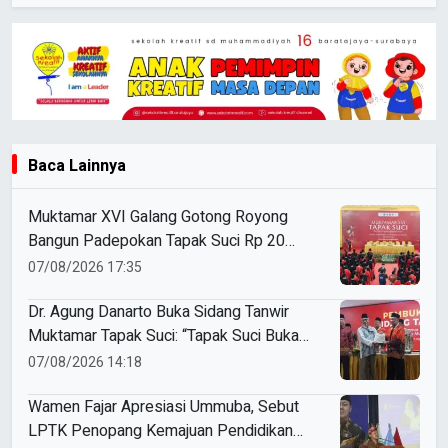
Baca Lainnya
Muktamar XVI Galang Gotong Royong
Bangun Padepokan Tapak Suci Rp 20
Miliar
07/08/2026 17:35
Dr. Agung Danarto Buka Sidang Tanwir
Muktamar Tapak Suci: “Tapak Suci Bukan
Organisasi Ko Ping Ho dan Dracin”
07/08/2026 14:18
Wamen Fajar Apresiasi Ummuba, Sebut
LPTK Penopang Kemajuan Pendidikan