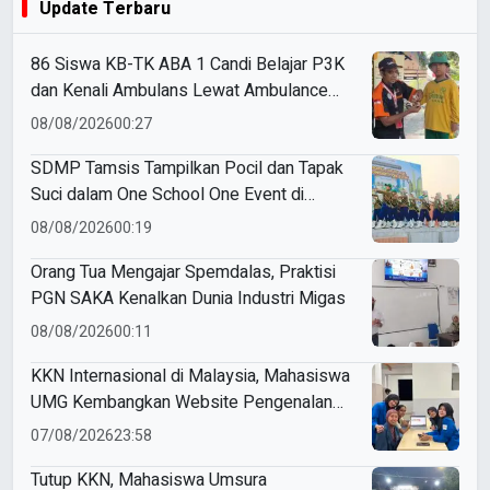
Update Terbaru
86 Siswa KB-TK ABA 1 Candi Belajar P3K
dan Kenali Ambulans Lewat Ambulance
Goes to Schools
08/08/2026
00:27
SDMP Tamsis Tampilkan Pocil dan Tapak
Suci dalam One School One Event di
Mojokerto
08/08/2026
00:19
Orang Tua Mengajar Spemdalas, Praktisi
PGN SAKA Kenalkan Dunia Industri Migas
08/08/2026
00:11
KKN Internasional di Malaysia, Mahasiswa
UMG Kembangkan Website Pengenalan
Budaya Indonesia
07/08/2026
23:58
Tutup KKN, Mahasiswa Umsura