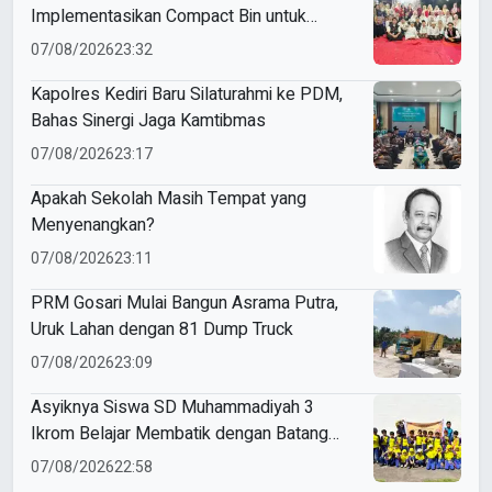
Implementasikan Compact Bin untuk
Sampah Anorganik di Ketabang
07/08/2026
23:32
Kapolres Kediri Baru Silaturahmi ke PDM,
Bahas Sinergi Jaga Kamtibmas
07/08/2026
23:17
Apakah Sekolah Masih Tempat yang
Menyenangkan?
07/08/2026
23:11
PRM Gosari Mulai Bangun Asrama Putra,
Uruk Lahan dengan 81 Dump Truck
07/08/2026
23:09
Asyiknya Siswa SD Muhammadiyah 3
Ikrom Belajar Membatik dengan Batang
Pakcoy
07/08/2026
22:58