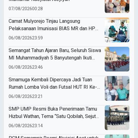
07/08/2026
00:28
Camat Mulyorejo Tinjau Langsung
Pelaksanaan Imunisasi BIAS MR dan HPV
di SD Muhammadiyah 18 Surabaya
06/08/2026
23:59
Semangat Tahun Ajaran Baru, Seluruh Siswa
MI Muhammadiyah 5 Banyutengah Ikuti
Latihan Tapak Suci Perdana
06/08/2026
23:46
Smamuga Kembali Dipercaya Jadi Tuan
Rumah Lomba Voli dan Futsal HUT RI Ke-
81 Kecamatan Tulangan
06/08/2026
23:21
SMP UMP Resmi Buka Penerimaan Tamu
Hizbul Wathan, Tema “Satu Qobilah, Sejuta
Cerita” Curi Perhatian
06/08/2026
23:14