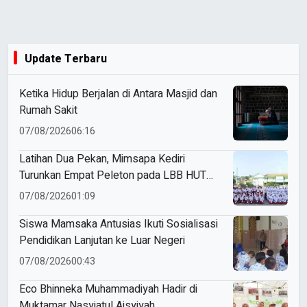
Update Terbaru
Ketika Hidup Berjalan di Antara Masjid dan
Rumah Sakit
07/08/2026
06:16
Latihan Dua Pekan, Mimsapa Kediri
Turunkan Empat Peleton pada LBB HUT
Ke-81 RI Kecamatan Pare
07/08/2026
01:09
Siswa Mamsaka Antusias Ikuti Sosialisasi
Pendidikan Lanjutan ke Luar Negeri
07/08/2026
00:43
Eco Bhinneka Muhammadiyah Hadir di
Muktamar Nasyiatul Aisyiyah