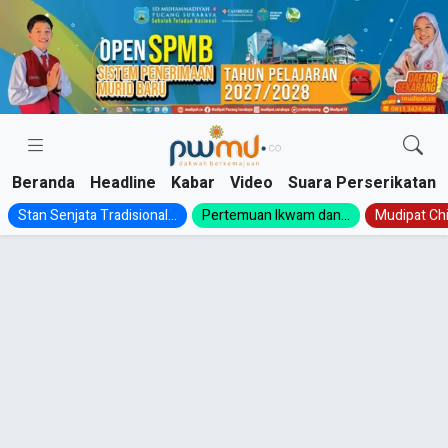
Skip
to
content
Beranda
Headline
Kabar
Video
Suara Perserikatan
Stan Senjata Tradisional...
Pertemuan Ikwam dan...
Mudipat Chil