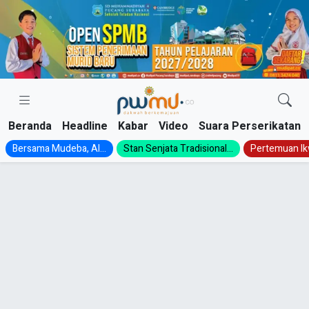
Skip
to
content
Beranda
Headline
Kabar
Video
Suara Perserikatan
Bersama Mudeba, Al...
Stan Senjata Tradisional...
Pertemuan Ik