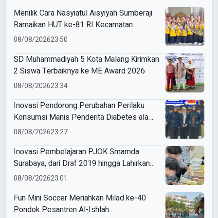
Menilik Cara Nasyiatul Aisyiyah Sumberaji
Ramaikan HUT ke-81 RI Kecamatan
Sukodadi
08/08/2026
23:50
SD Muhammadiyah 5 Kota Malang Kirimkan
2 Siswa Terbaiknya ke ME Award 2026
08/08/2026
23:34
Inovasi Pendorong Perubahan Perilaku
Konsumsi Manis Penderita Diabetes ala
Mahasiswa Unesa
08/08/2026
23:27
Inovasi Pembelajaran PJOK Smamda
Surabaya, dari Draf 2019 hingga Lahirkan
Modul Gizi Digital
08/08/2026
23:01
Fun Mini Soccer Meriahkan Milad ke-40
Pondok Pesantren Al-Ishlah