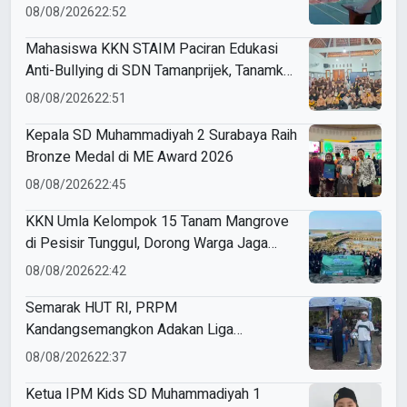
Sendangagung
08/08/2026
22:52
Mahasiswa KKN STAIM Paciran Edukasi
Anti-Bullying di SDN Tamanprijek, Tanamkan
Empati Sejak Dini
08/08/2026
22:51
Kepala SD Muhammadiyah 2 Surabaya Raih
Bronze Medal di ME Award 2026
08/08/2026
22:45
KKN Umla Kelompok 15 Tanam Mangrove
di Pesisir Tunggul, Dorong Warga Jaga
Lingkungan
08/08/2026
22:42
Semarak HUT RI, PRPM
Kandangsemangkon Adakan Liga
Kemerdekaan 2026
08/08/2026
22:37
Ketua IPM Kids SD Muhammadiyah 1