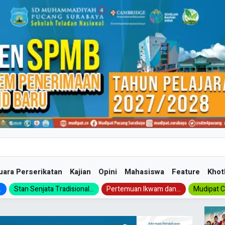
uara Perserikatan
Kajian
Opini
Mahasiswa
Feature
Khot
.
Stan Senjata Tradisional...
Pertemuan Ikwam dan...
Mudipat Ch