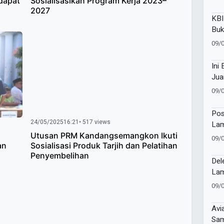
dapat
Sosialisasikan Program Kerja 2023–
2027
KBI
Buk
Dii
09/
Ini
Jua
09/
Pos
24/05/2025
16:21
• 517 views
Lam
Cer
Utusan PRM Kandangsemangkon Ikuti
09/
an
Sosialisasi Produk Tarjih dan Pelatihan
Edu
Penyembelihan
Per
Del
Lam
di 
09/
Avi
Sam