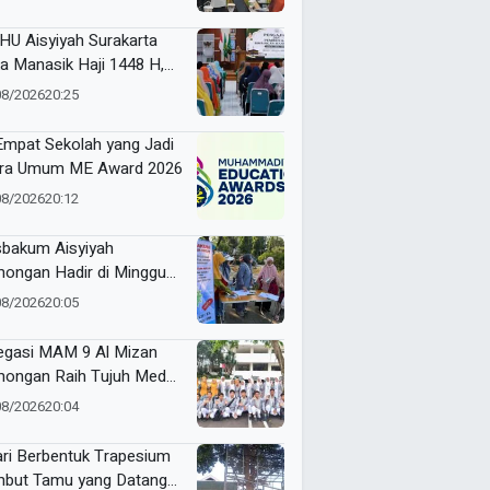
HU Aisyiyah Surakarta
a Manasik Haji 1448 H,
kuti 200 Calon Jemaah
08/2026
20:25
 Empat Sekolah yang Jadi
ra Umum ME Award 2026
08/2026
20:12
bakum Aisyiyah
ongan Hadir di Minggu
ia, Buka Layanan dan
08/2026
20:05
kasi Hukum Gratis untuk
empuan
egasi MAM 9 Al Mizan
ongan Raih Tujuh Medali
ME Awards 2026
08/2026
20:04
ari Berbentuk Trapesium
but Tamu yang Datang