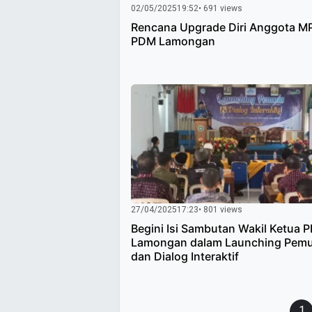
02/05/2025
19:52
• 691 views
Rencana Upgrade Diri Anggota M
PDM Lamongan
27/04/2025
17:23
• 801 views
Begini Isi Sambutan Wakil Ketua 
Lamongan dalam Launching Pemu
dan Dialog Interaktif
Paginasi
1