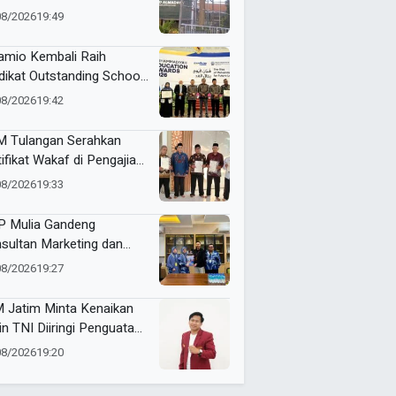
SD Almadany
08/2026
19:49
mio Kembali Raih
dikat Outstanding School
am ME Awards 2026
08/2026
19:42
 Tulangan Serahkan
tifikat Wakaf di Pengajian
d Pagi
08/2026
19:33
 Mulia Gandeng
sultan Marketing dan
nding, Strategi Baru
08/2026
19:27
gkrak Perolehan Siswa
 Jatim Minta Kenaikan
in TNI Diiringi Penguatan
ejahteraan Guru
08/2026
19:20