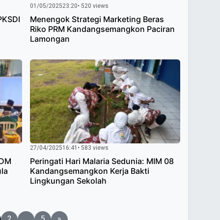
01/05/2025
23:20
• 520 views
PKSDI
Menengok Strategi Marketing Beras
Riko PRM Kandangsemangkon Paciran
Lamongan
27/04/2025
16:41
• 583 views
PDM
Peringati Hari Malaria Sedunia: MIM 08
la
Kandangsemangkon Kerja Bakti
Lingkungan Sekolah
2
…
5
»