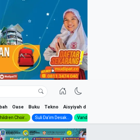
bah
Oase
Buku
Tekno
Aisyiyah dan NA
ildren Choir...
Suli Da’im Desak...
Vanda, Siswa SMK...
MA Al-Ish