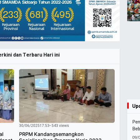
kini dan Terbaru Hari ini
Up
Pem
30/06/2025
17:53
• 543 views
Beb
al
PRPM Kandangsemangkon
Sej
09/