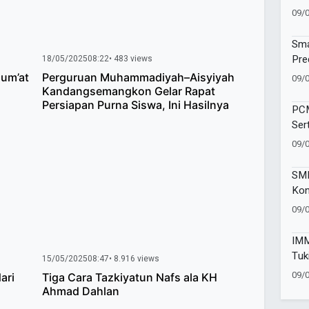
ke 
09/
Sma
Pre
18/05/2025
08:22
• 483 views
dal
Jum’at
Perguruan Muhammadiyah–Aisyiyah
09/
Kandangsemangkon Gelar Rapat
Persiapan Purna Siswa, Ini Hasilnya
PCM
Ser
Aha
09/
SMP
Kon
Bra
09/
Don
IMM
Tuk
15/05/2025
08:47
• 8.916 views
Kes
09/
ari
Tiga Cara Tazkiyatun Nafs ala KH
Ahmad Dahlan