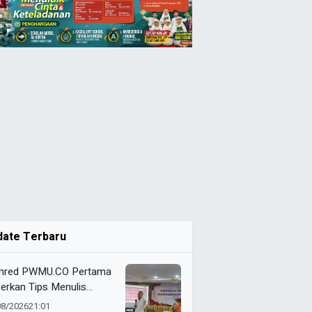
date Terbaru
red PWMU.CO Pertama
erkan Tips Menulis
arah di Media Populer
08/2026
21:01