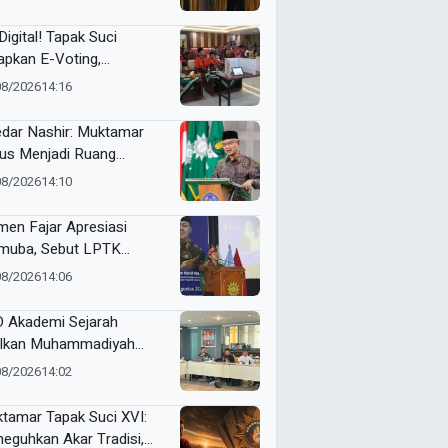
an Organisasi Ko Ping
dan Dracin”
Digital! Tapak Suci
apkan E-Voting,
ilihan Formatur
08/2026
14:16
langsung Real Time
dar Nashir: Muktamar
us Menjadi Ruang
yawarah, Bukan
08/2026
14:10
egangan
en Fajar Apresiasi
uba, Sebut LPTK
opang Kemajuan
08/2026
14:06
didikan Indonesia
 Akademi Sejarah
lkan Muhammadiyah
ner di PTMA
08/2026
14:02
tamar Tapak Suci XVI:
eguhkan Akar Tradisi,