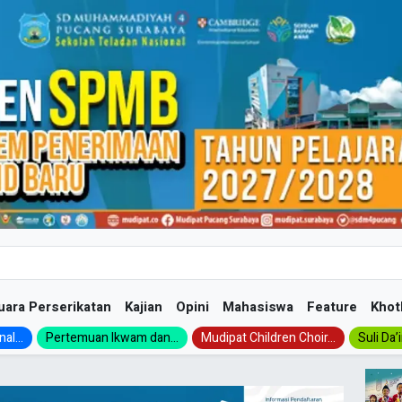
uara Perserikatan
Kajian
Opini
Mahasiswa
Feature
Khot
al...
Pertemuan Ikwam dan...
Mudipat Children Choir...
Suli Da’