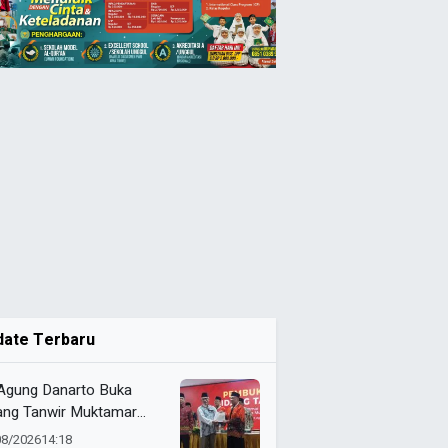
date Terbaru
 Agung Danarto Buka
ang Tanwir Muktamar
ak Suci: “Tapak Suci
08/2026
14:18