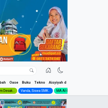
bah
Oase
Buku
Tekno
Aisyiyah dan NA
im Desak...
Vanda, Siswa SMK...
MA Al-Ishlah Gelar...
Muktamar A