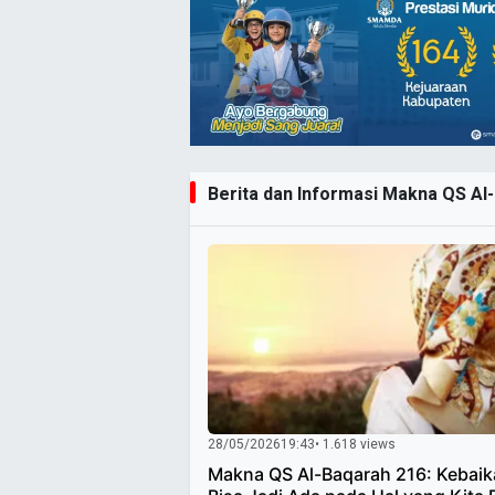
Berita dan Informasi Makna QS Al-
28/05/2026
19:43
• 1.618 views
Makna QS Al-Baqarah 216: Kebai