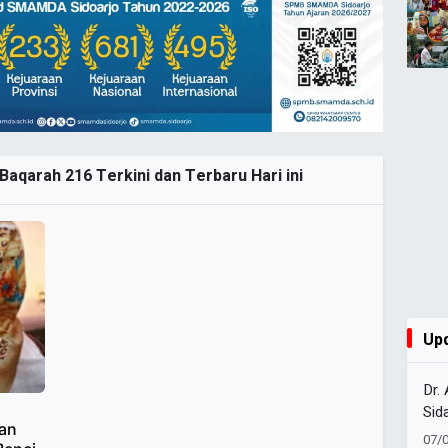
Baqarah 216 Terkini dan Terbaru Hari ini
Up
Dr.
Sid
kan
Tap
07/