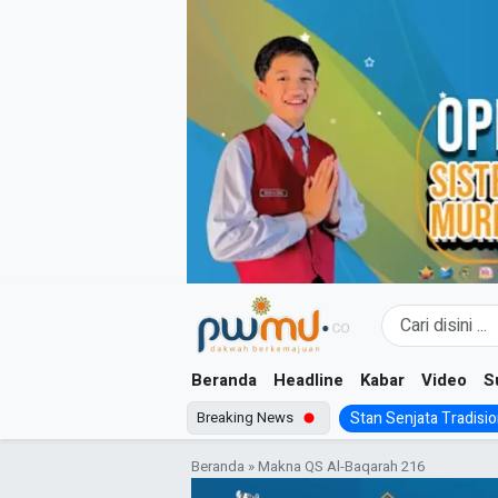
Skip
to
content
Beranda
Headline
Kabar
Video
S
Breaking News
Stan Senjata Tradision
Beranda
»
Makna QS Al-Baqarah 216