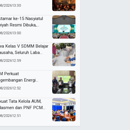
jemput Masa Depan
08/2026
13:30
dunia
tamar ke-15 Nasyiatul
yiyah Resmi Dibuka,
uhkan Komitmen
08/2026
13:00
empuan Muda
kemajuan
wa Kelas V SDMM Belajar
ausaha, Seluruh Laba
repreneur for Charity
08/2026
12:59
onasikan
 Perkuat
gembangan Energi
barukan Lewat Varietas
08/2026
12:52
u Jarak Pagar JCUMM5
kuat Tata Kelola AUM,
dasmen dan PNF PCM
angan Tandatangani
08/2026
12:51
ta Integritas