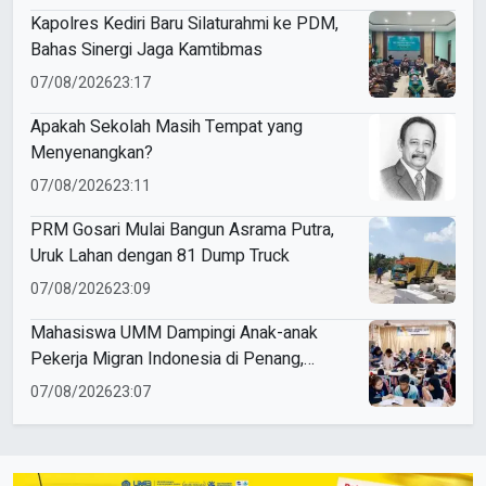
Kapolres Kediri Baru Silaturahmi ke PDM,
Bahas Sinergi Jaga Kamtibmas
07/08/2026
23:17
Apakah Sekolah Masih Tempat yang
Menyenangkan?
07/08/2026
23:11
PRM Gosari Mulai Bangun Asrama Putra,
Uruk Lahan dengan 81 Dump Truck
07/08/2026
23:09
Mahasiswa UMM Dampingi Anak-anak
Pekerja Migran Indonesia di Penang,
Perkuat Literasi dan Cinta Tanah Air
07/08/2026
23:07