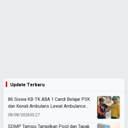
Update Terbaru
86 Siswa KB-TK ABA 1 Candi Belajar P3K
dan Kenali Ambulans Lewat Ambulance
Goes to Schools
08/08/2026
00:27
SDMP Tamsis Tampilkan Pocil dan Tapak