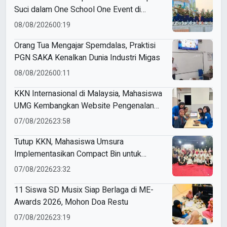
Suci dalam One School One Event di
Mojokerto
08/08/2026
00:19
Orang Tua Mengajar Spemdalas, Praktisi
PGN SAKA Kenalkan Dunia Industri Migas
08/08/2026
00:11
KKN Internasional di Malaysia, Mahasiswa
UMG Kembangkan Website Pengenalan
Budaya Indonesia
07/08/2026
23:58
Tutup KKN, Mahasiswa Umsura
Implementasikan Compact Bin untuk
Sampah Anorganik di Ketabang
07/08/2026
23:32
11 Siswa SD Musix Siap Berlaga di ME-
Awards 2026, Mohon Doa Restu
07/08/2026
23:19