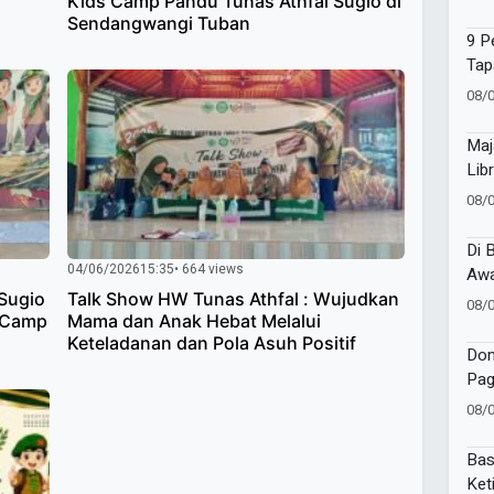
Kids Camp Pandu Tunas Athfal Sugio di
Tap
Sendangwangi Tuban
9 P
Tap
Kep
08/
Maj
Lib
Jej
08/
Di 
04/06/2026
15:35
• 664 views
Awa
Sir
Sugio
Talk Show HW Tunas Athfal : Wujudkan
08/
 Camp
Mama dan Anak Hebat Melalui
Keteladanan dan Pola Asuh Positif
Dom
Pag
War
08/
202
Bas
Ket