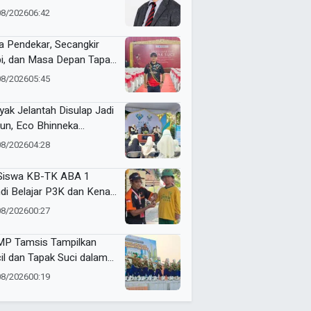
 Akuntansi Tak Sekadar
08/2026
06:42
ara Angka
a Pendekar, Secangkir
i, dan Masa Depan Tapak
i
08/2026
05:45
yak Jelantah Disulap Jadi
un, Eco Bhinneka
ammadiyah Inspirasi
08/2026
04:28
er Nasyiatul Aisyiyah
Siswa KB-TK ABA 1
di Belajar P3K dan Kenali
ulans Lewat Ambulance
08/2026
00:27
s to Schools
P Tamsis Tampilkan
il dan Tapak Suci dalam
 School One Event di
08/2026
00:19
okerto