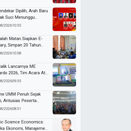
ak Suci
endekar Dipilih, Arah Baru
ak Suci Menunggu
utusan Formatur
08/2026
10:35
alah Matan Siapkan E-
rary, Simpan 20 Tahun
ak Muhammadiyah
08/2026
10:08
Balik Lancarnya ME
rds 2026, Tim Acara Atur
kulasi Ribuan Peserta
08/2026
09:35
e UMM Penuh Sejak
i, Antusias Peserta
nai Jelang ME Awards
08/2026
08:31
6
ic Science Economics:
ika Ekonomi, Manajemen,