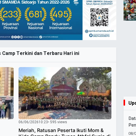
 Camp Terkini dan Terbaru Hari ini
Up
Dat
06/06/2026
10:23
• 595 views
Pen
Meriah, Ratusan Peserta Ikuti Mom &
Sak
08/