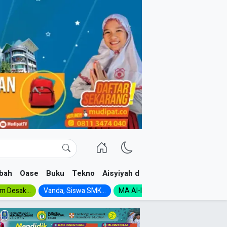
bah
Oase
Buku
Tekno
Aisyiyah dan NA
im Desak...
Vanda, Siswa SMK...
MA Al-Ishlah Gelar...
Muktamar A