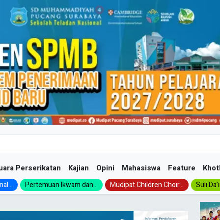
uara Perserikatan
Kajian
Opini
Mahasiswa
Feature
Khot
al...
Pertemuan Ikwam dan...
Mudipat Children Choir...
Suli Da’