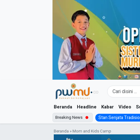
Skip
to
content
Beranda
Headline
Kabar
Video
S
Breaking News
Stan Senjata Tradision
Beranda
»
Mom and Kids Camp