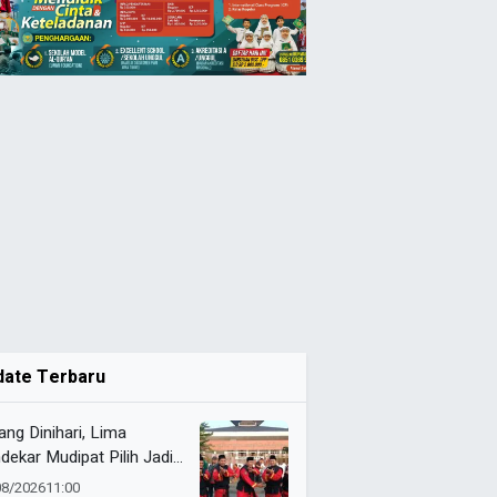
date Terbaru
ang Dinihari, Lima
dekar Mudipat Pilih Jadi
si Sejarah Muktamar XVI
08/2026
11:00