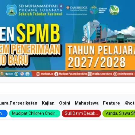
uara Perserikatan
Kajian
Opini
Mahasiswa
Feature
Khot
...
Mudipat Children Choir...
Suli Da’im Desak...
Vanda, Siswa SM