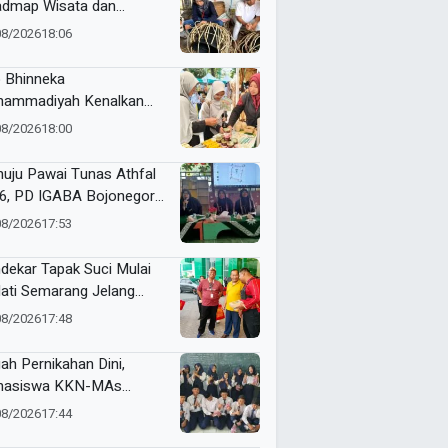
dmap Wisata dan
alog UMKM Halal Desa
08/2026
18:06
ndono
 Bhinneka
ammadiyah Kenalkan
vasi Perempuan Muda
08/2026
18:00
kelanjutan di Muktamar
yiatul Aisyiyah
uju Pawai Tunas Athfal
6, PD IGABA Bojonegoro
ukan Persepsi dan
08/2026
17:53
makan Keselamatan
k
dekar Tapak Suci Mulai
ati Semarang Jelang
tamar XVI Sedunia
08/2026
17:48
ah Pernikahan Dini,
hasiswa KKN-MAs
ompok 100 Edukasi Siswa
08/2026
17:44
 Miftahul Ulum