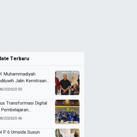
date Terbaru
K Muhammadiyah
diluwih Jalin Kemitraan
ategis dengan Wuling,
08/2026
20:50
kuat Kompetensi Siswa
alui Program Magang
us Transformasi Digital
stri
 Pembelajaran
dalam, Smamio Gelar
08/2026
20:46
dampingan Sekolah
el
 P 6 Umsida Susun