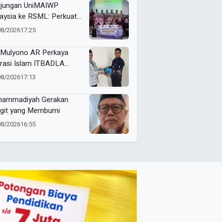
angsari
jungan UniMAIWP
aysia ke RSML: Perkuat
ndar Manajemen Rumah
08/2026
17:25
it Syariah
Mulyono AR Perkaya
erasi Islam ITBADLA
alui Hibah Buku Materi
08/2026
17:13
m 5 Jilid
ammadiyah Gerakan
git yang Membumi
08/2026
16:55