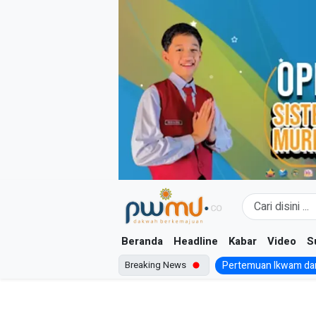
Skip
to
content
Beranda
Headline
Kabar
Video
S
Breaking News
Pertemuan Ikwam dan