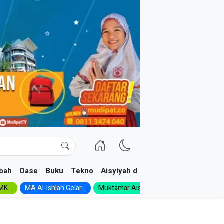
bah
Oase
Buku
Tekno
Aisyiyah dan NA
K...
MA Al-Ishlah Gelar...
Muktamar Aisyiyah 1926:...
Muhadloro