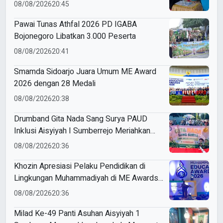
Arsy Gelar Cek Kesehatan Gratis di
08/08/2026
20:45
Gampangsejati
Pawai Tunas Athfal 2026 PD IGABA
Bojonegoro Libatkan 3.000 Peserta
08/08/2026
20:41
Smamda Sidoarjo Juara Umum ME Award
2026 dengan 28 Medali
08/08/2026
20:38
Drumband Gita Nada Sang Surya PAUD
Inklusi Aisyiyah I Sumberrejo Meriahkan
Pawai Tunas Athfal Bojonegoro
08/08/2026
20:36
Khozin Apresiasi Pelaku Pendidikan di
Lingkungan Muhammadiyah di ME Awards
2026
08/08/2026
20:36
Milad Ke-49 Panti Asuhan Aisyiyah 1