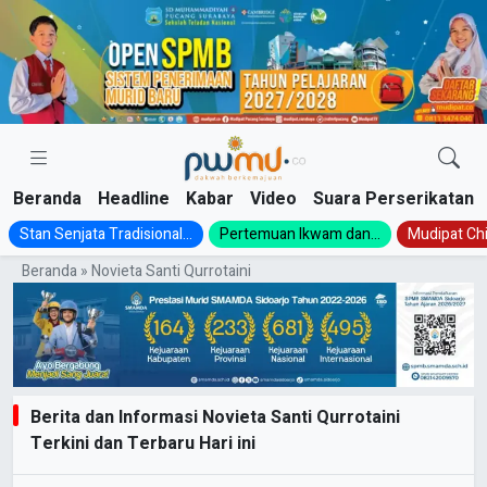
Skip
to
content
Beranda
Headline
Kabar
Video
Suara Perserikatan
Stan Senjata Tradisional...
Pertemuan Ikwam dan...
Mudipat Chil
Beranda
»
Novieta Santi Qurrotaini
Berita dan Informasi Novieta Santi Qurrotaini
Terkini dan Terbaru Hari ini