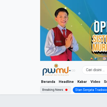
Skip
to
content
Beranda
Headline
Kabar
Video
S
Breaking News
Stan Senjata Tradision