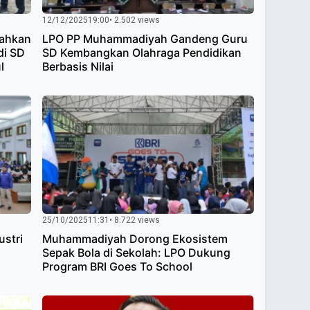
12/12/2025
19:00
• 2.502 views
rahkan
LPO PP Muhammadiyah Gandeng Guru
di SD
SD Kembangkan Olahraga Pendidikan
l
Berbasis Nilai
25/10/2025
11:31
• 8.722 views
ustri
Muhammadiyah Dorong Ekosistem
Sepak Bola di Sekolah: LPO Dukung
Program BRI Goes To School