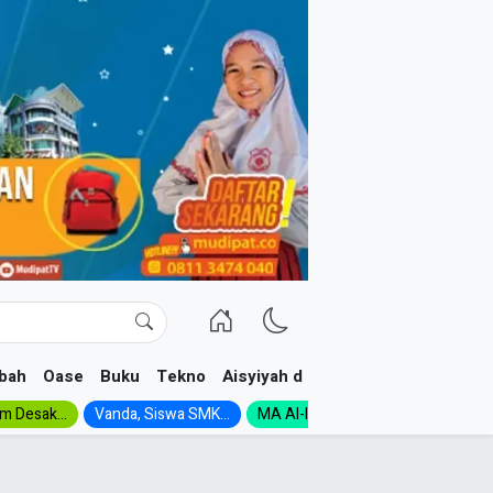
bah
Oase
Buku
Tekno
Aisyiyah dan NA
im Desak...
Vanda, Siswa SMK...
MA Al-Ishlah Gelar...
Muktamar A