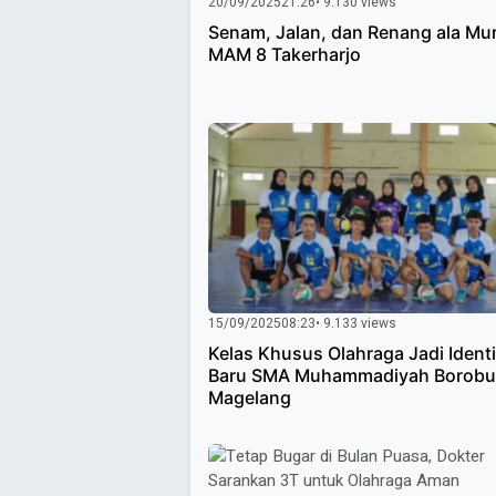
20/09/2025
21:26
• 9.130 views
Senam, Jalan, dan Renang ala Mur
MAM 8 Takerharjo
15/09/2025
08:23
• 9.133 views
Kelas Khusus Olahraga Jadi Ident
Baru SMA Muhammadiyah Borobu
Magelang