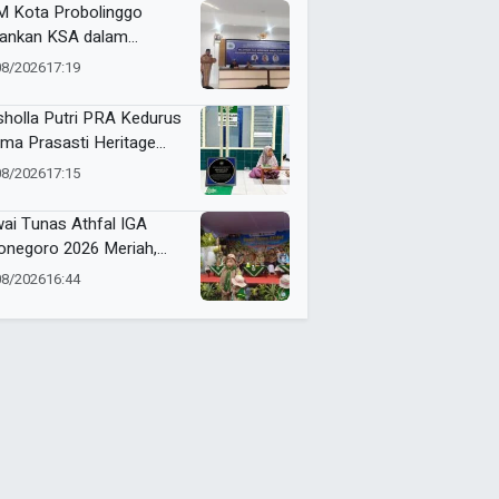
 Kota Probolinggo
ankan KSA dalam
tihan Jurnalistik Digital
08/2026
17:19
holla Putri PRA Kedurus
ima Prasasti Heritage
ammadiyah, Jadi
08/2026
17:15
gingat Sejarah Dakwah
 Amal Saleh
ai Tunas Athfal IGA
onegoro 2026 Meriah,
arakkan Semangat Anak
08/2026
16:44
leh Berkemajuan