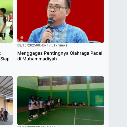
08/10/2025
08:40
• 17.017 views
x
Menggagas Pentingnya Olahraga Padel
 Siap
di Muhammadiyah