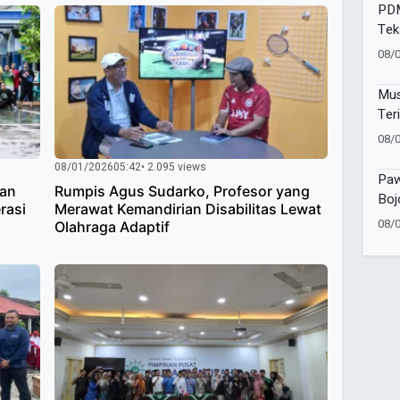
PDM
Tek
Pela
08/
Mus
Ter
Muh
08/
Pen
08/01/2026
05:42
• 2.095 views
dan
Paw
kan
Rumpis Agus Sudarko, Profesor yang
Boj
rasi
Merawat Kemandirian Disabilitas Lewat
Sem
08/
Olahraga Adaptif
Sho