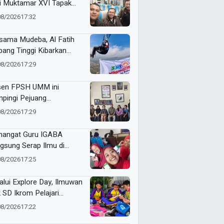
ti Muktamar XVI Tapak
i di Semarang, Bawa
08/2026
17:32
an Penguatan Kaderisasi
sama Mudeba, Al Fatih
bang Tinggi Kibarkan
nt Flag di Langit Kota
08/2026
17:29
u
en FPSH UMM ini
pingi Pejuang
etaraan Bali Lewat
08/2026
17:29
ikasi Ilmiah
angat Guru IGABA
gsung Serap Ilmu di
kshop Jurnalistik Digital
08/2026
17:25
alui Explore Day, Ilmuwan
k SD Ikrom Pelajari
ubahan Energi dan Kelola
08/2026
17:22
pah demi Bumi