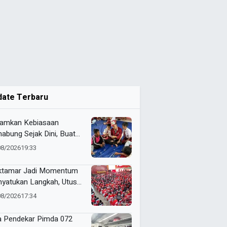
date Terbaru
amkan Kebiasaan
abung Sejak Dini, Buat
engan Barang Bekas
08/2026
19:33
sama Mahasiswa KKN
ida
tamar Jadi Momentum
yatukan Langkah, Utusan
da 072 Probolinggo
08/2026
17:34
a Harapan untuk Tapak
i
a Pendekar Pimda 072