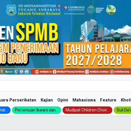
uara Perserikatan
Kajian
Opini
Mahasiswa
Feature
Khot
al...
Pertemuan Ikwam dan...
Mudipat Children Choir...
Suli Da’