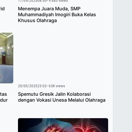
17/09/2025
08:50
• 9.683 views
id
Menempa Juara Muda, SMP
Muhammadiyah Imogiri Buka Kelas
Khusus Olahraga
20/05/2025
23:02
• 638 views
itas
Spemutu Gresik Jalin Kolaborasi
dur
dengan Vokasi Unesa Melalui Olahraga