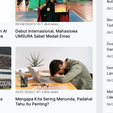
Iku
Suc
08/
Pes
Ber
09/04/2026
15:15
• 1.464 views
Ter
Gia
n AI
Debut Internasional, Mahasiswa
08/
wa
UMSURA Sabet Medali Emas
Bat
Dos
Dam
Kes
08/
Publ
Sem
Lan
Wor
08/
Mel
29/01/2026
21:47
• 3.826 views
Cili
ga
Mengapa Kita Sering Menunda, Padahal
Per
Tahu Itu Penting?
08/
Sam