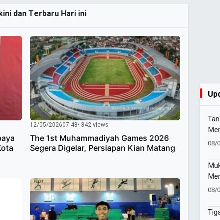
ini dan Terbaru Hari ini
Up
Tan
12/05/2026
07:48
• 842 views
Men
baya
The 1st Muhammadiyah Games 2026
Cel
08/
Kota
Segera Digelar, Persiapan Kian Matang
ber
Ums
Muk
Men
Pim
08/
Baw
Suc
Tig