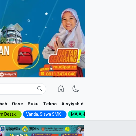
bah
Oase
Buku
Tekno
Aisyiyah dan NA
im Desak...
Vanda, Siswa SMK...
MA Al-Ishlah Gelar...
Muktamar A