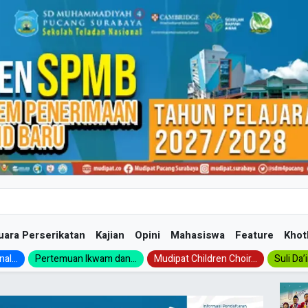
uara Perserikatan
Kajian
Opini
Mahasiswa
Feature
Khot
al...
Pertemuan Ikwam dan...
Mudipat Children Choir...
Suli Da’