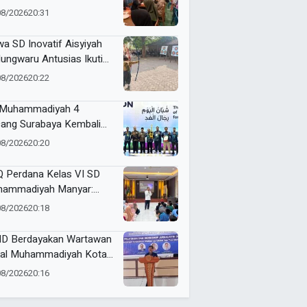
eguhkan Langkah,
08/2026
20:31
awat Amanah
wa SD Inovatif Aisyiyah
ungwaru Antusias Ikuti
trakurikuler Panahan
08/2026
20:22
Muhammadiyah 4
ang Surabaya Kembali
ra Umum ME Awards
08/2026
20:20
6, Borong 31 Medali
 Perdana Kelas VI SD
ammadiyah Manyar:
ajar, Beribadah, dan
08/2026
20:18
ata Langkah Raih
stasi
D Berdayakan Wartawan
al Muhammadiyah Kota
bolinggo
08/2026
20:16