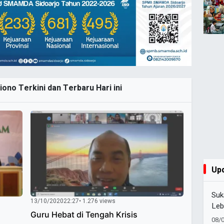
ono Terkini dan Terbaru Hari ini
Up
Suk
13/10/2020
22:27
• 1.276 views
Leb
Guru Hebat di Tengah Krisis
STA
08/