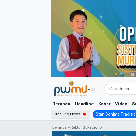
Skip
to
content
Beranda
Headline
Kabar
Video
S
Breaking News
Stan Senjata Tradision
Beranda
»
Rektor Sukadiono