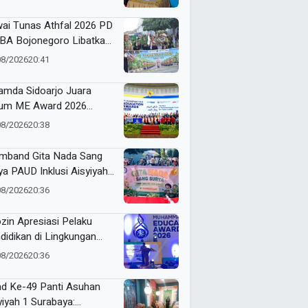
y Gelar Cek Kesehatan
tis di Gampangsejati
ai Tunas Athfal 2026 PD
BA Bojonegoro Libatkan
00 Peserta
08/2026
20:41
mda Sidoarjo Juara
m ME Award 2026
gan 28 Medali
08/2026
20:38
mband Gita Nada Sang
ya PAUD Inklusi Aisyiyah I
berrejo Meriahkan Pawai
08/2026
20:36
as Athfal Bojonegoro
zin Apresiasi Pelaku
didikan di Lingkungan
ammadiyah di ME
08/2026
20:36
rds 2026
ad Ke-49 Panti Asuhan
yiyah 1 Surabaya: