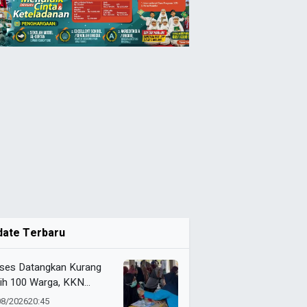
date Terbaru
ses Datangkan Kurang
ih 100 Warga, KKN
IM Karangasem dan RS
08/2026
20:45