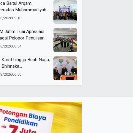
ca Baitul Arqam,
versitas Muhammadiyah
ua Barat Kawal RTL
08/2026
09:10
erta Selama Enam Bulan
 Jatim Tuai Apresiasi
agai Pelopor Penulisan
arah Muhammadiyah
08/2026
08:54
i Karst hingga Buah Naga,
 Bhinneka
ammadiyah Tunjukkan
08/2026
06:50
uatan Potensi Lokal di
tamar Nasyiatul Aisyiyah