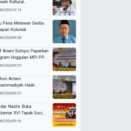
wah Kultural
hammadiyah
08/2026
10:14
u Pena Melawan Seribu
apan Kolonial
08/2026
09:38
f Anam Sutopo Paparkan
gram Unggulan MPI PP
hammadiyah
08/2026
09:29
thon Amien:
ammadiyah Hadir
uskan Akidah
08/2026
09:23
dar Nashir Buka
tamar XVI Tapak Suci,
umlah Menteri dan Kapolri
08/2026
09:16
adwalkan Hadir