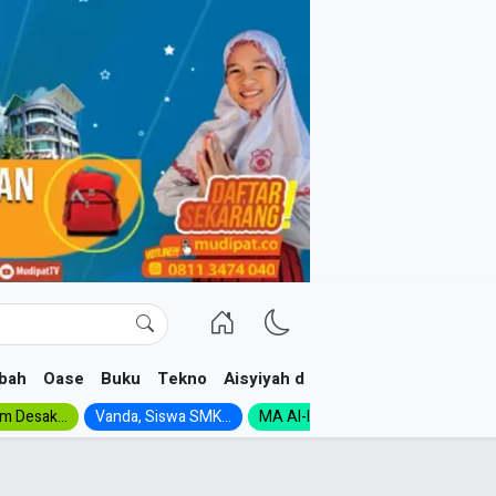
bah
Oase
Buku
Tekno
Aisyiyah dan NA
im Desak...
Vanda, Siswa SMK...
MA Al-Ishlah Gelar...
Muktamar A