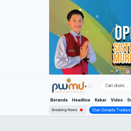
Skip
to
content
Beranda
Headline
Kabar
Video
S
Breaking News
Stan Senjata Tradision