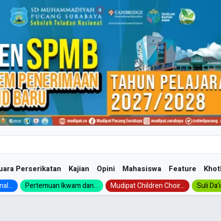
uara Perserikatan
Kajian
Opini
Mahasiswa
Feature
Khot
al...
Pertemuan Ikwam dan...
Mudipat Children Choir...
Suli Da’