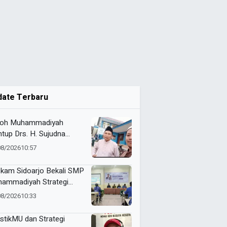
date Terbaru
oh Muhammadiyah
tup Drs. H. Sujudna
at, Dikenang Berdedikasi
08/2026
10:57
bangkan Dakwah dan
didikan
kam Sidoarjo Bekali SMP
ammadiyah Strategi
nding dan Marketing
08/2026
10:33
olah
stikMU dan Strategi