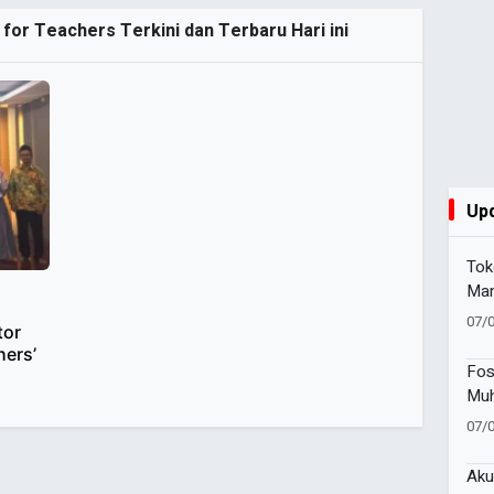
for Teachers Terkini dan Terbaru Hari ini
Up
Tok
Man
Waf
07/
tor
Kem
hers’
Pen
Fos
Muh
Bra
07/
Sek
Aku