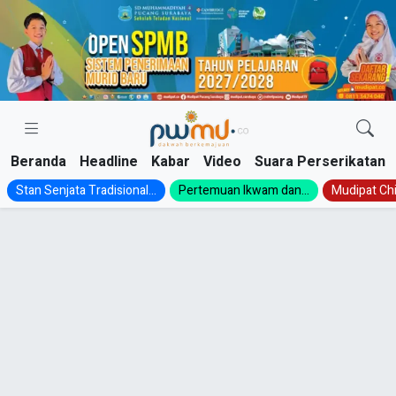
Skip
to
content
Beranda
Headline
Kabar
Video
Suara Perserikatan
Stan Senjata Tradisional...
Pertemuan Ikwam dan...
Mudipat Chil