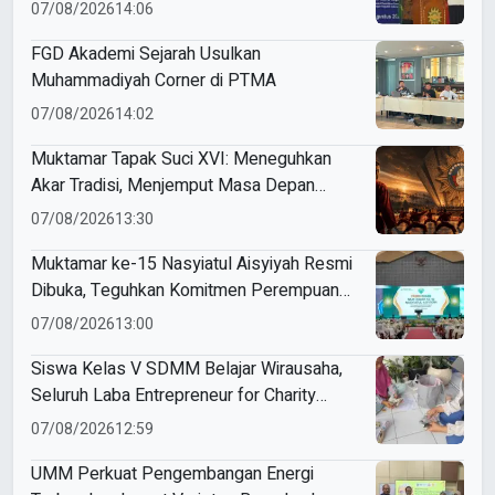
Indonesia
07/08/2026
14:06
FGD Akademi Sejarah Usulkan
Muhammadiyah Corner di PTMA
07/08/2026
14:02
Muktamar Tapak Suci XVI: Meneguhkan
Akar Tradisi, Menjemput Masa Depan
Mendunia
07/08/2026
13:30
Muktamar ke-15 Nasyiatul Aisyiyah Resmi
Dibuka, Teguhkan Komitmen Perempuan
Muda Berkemajuan
07/08/2026
13:00
Siswa Kelas V SDMM Belajar Wirausaha,
Seluruh Laba Entrepreneur for Charity
Didonasikan
07/08/2026
12:59
UMM Perkuat Pengembangan Energi