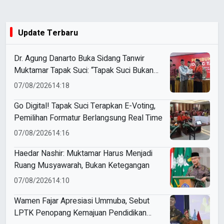
Update Terbaru
Dr. Agung Danarto Buka Sidang Tanwir
Muktamar Tapak Suci: “Tapak Suci Bukan
Organisasi Ko Ping Ho dan Dracin”
07/08/2026
14:18
Go Digital! Tapak Suci Terapkan E-Voting,
Pemilihan Formatur Berlangsung Real Time
07/08/2026
14:16
Haedar Nashir: Muktamar Harus Menjadi
Ruang Musyawarah, Bukan Ketegangan
07/08/2026
14:10
Wamen Fajar Apresiasi Ummuba, Sebut
LPTK Penopang Kemajuan Pendidikan