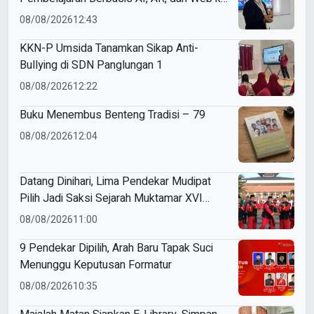
ME Award 2026
08/08/2026
12:43
KKN-P Umsida Tanamkan Sikap Anti-
Bullying di SDN Panglungan 1
08/08/2026
12:22
Buku Menembus Benteng Tradisi – 79
08/08/2026
12:04
Datang Dinihari, Lima Pendekar Mudipat
Pilih Jadi Saksi Sejarah Muktamar XVI
Tapak Suci
08/08/2026
11:00
9 Pendekar Dipilih, Arah Baru Tapak Suci
Menunggu Keputusan Formatur
08/08/2026
10:35