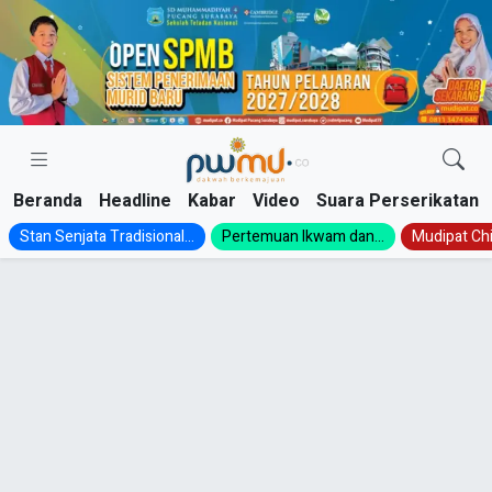
Skip
to
content
Beranda
Headline
Kabar
Video
Suara Perserikatan
Stan Senjata Tradisional...
Pertemuan Ikwam dan...
Mudipat Chil