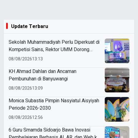
Update Terbaru
Sekolah Muhammadiyah Perlu Diperkuat di
Kompetisi Sains, Rektor UMM Dorong
Coaching Clinic
08/08/2026
13:13
KH Ahmad Dahlan dan Ancaman
Pembunuhan di Banyuwangi
08/08/2026
13:09
Monica Subastia Pimpin Nasyiatul Aisyiyah
Periode 2026-2030
08/08/2026
12:56
6 Guru Smamda Sidoarjo Bawa Inovasi
Pembelajaran Berbasis AI, AR, dan Web ke