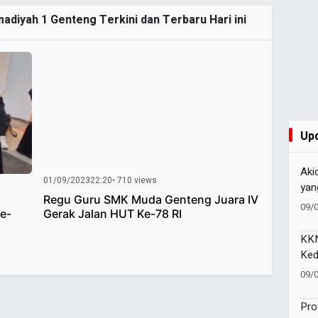
diyah 1 Genteng Terkini dan Terbaru Hari ini
Up
Aki
01/09/2023
22:20
• 710 views
yan
Regu Guru SMK Muda Genteng Juara IV
09/
se-
Gerak Jalan HUT Ke-78 RI
KKN
Ked
Bek
09/
Pro