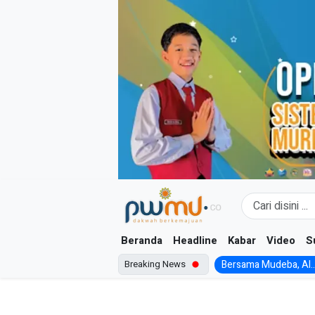
Skip
to
content
Beranda
Headline
Kabar
Video
S
Breaking News
Bersama Mudeba, Al..