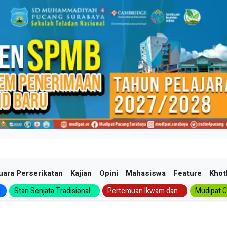
uara Perserikatan
Kajian
Opini
Mahasiswa
Feature
Khot
.
Stan Senjata Tradisional...
Pertemuan Ikwam dan...
Mudipat Ch