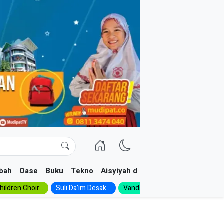
bah
Oase
Buku
Tekno
Aisyiyah dan NA
ildren Choir...
Suli Da’im Desak...
Vanda, Siswa SMK...
MA Al-Ish