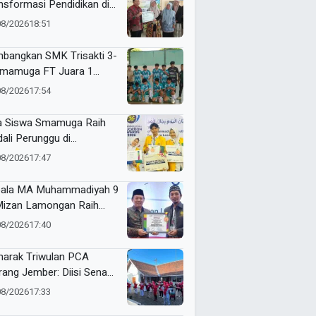
nsformasi Pendidikan di
olah Aisyiyah Nganjuk
08/2026
18:51
bangkan SMK Trisakti 3-
Smamuga FT Juara 1
sal HUT RI ke-81
08/2026
17:54
angan
a Siswa Smamuga Raih
ali Perunggu di
ammadiyah Education
08/2026
17:47
rds 2026
ala MA Muhammadiyah 9
Mizan Lamongan Raih
nze Medal Tingkat Jawa
08/2026
17:40
ur pada ME Awards 2026
arak Triwulan PCA
rang Jember: Diisi Senam
sama, UMKM, Lomba,
08/2026
17:33
eriksaan Kesehatan,