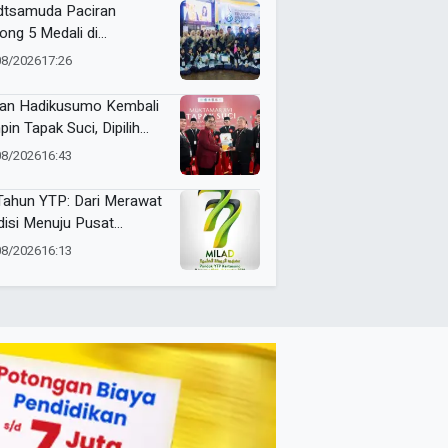
gga Penyuluhan Sampah
tsamuda Paciran
ong 5 Medali di
ammadiyah Education
08/2026
17:26
rds 2026
an Hadikusumo Kembali
pin Tapak Suci, Dipilih
amasi untuk Periode
08/2026
16:43
6–2031
Tahun YTP: Dari Merawat
disi Menuju Pusat
adaban
08/2026
16:13