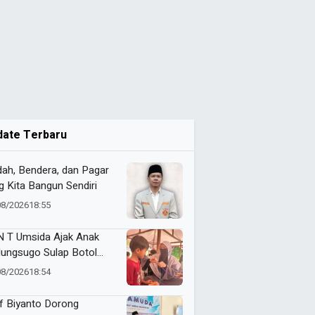
date Terbaru
dah, Bendera, dan Pagar
g Kita Bangun Sendiri
08/2026
18:55
 T Umsida Ajak Anak
ungsugo Sulap Botol
as Jadi Tempat Pensil
08/2026
18:54
f Biyanto Dorong