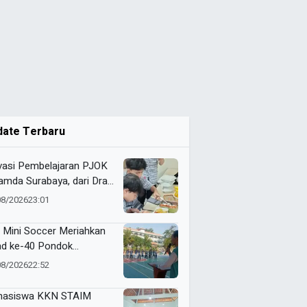
date Terbaru
vasi Pembelajaran PJOK
mda Surabaya, dari Draf
9 hingga Lahirkan Modul
08/2026
23:01
 Digital
 Mini Soccer Meriahkan
ad ke-40 Pondok
antren Al-Ishlah
08/2026
22:52
dangagung
asiswa KKN STAIM