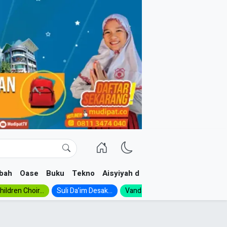
bah
Oase
Buku
Tekno
Aisyiyah dan NA
ildren Choir...
Suli Da’im Desak...
Vanda, Siswa SMK...
MA Al-Ish