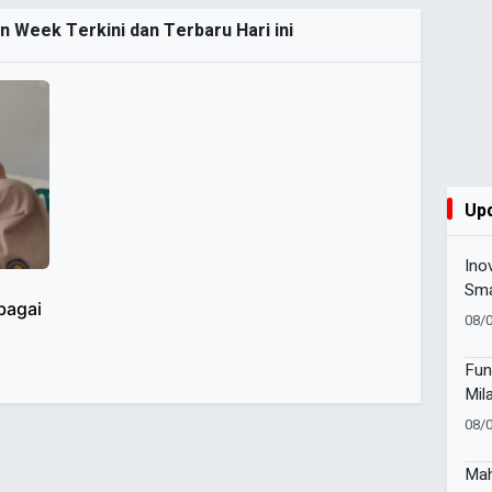
n Week Terkini dan Terbaru Hari ini
Up
Ino
Sma
bagai
201
08/
Gizi
Fun
Mil
Pes
08/
Sen
Mah