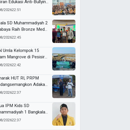
iran Edukasi Anti-Bullying
SDN Tamanprijek,
08/2026
22:51
amkan Empati Sejak Dini
ala SD Muhammadiyah 2
abaya Raih Bronze Medal
ME Award 2026
08/2026
22:45
 Umla Kelompok 15
am Mangrove di Pesisir
ggul, Dorong Warga Jaga
08/2026
22:42
gkungan
arak HUT RI, PRPM
dangsemangkon Adakan
a Kemerdekaan 2026
08/2026
22:37
ua IPM Kids SD
ammadiyah 1 Bangkalan
h Gold Medal ME Award
08/2026
22:37
6