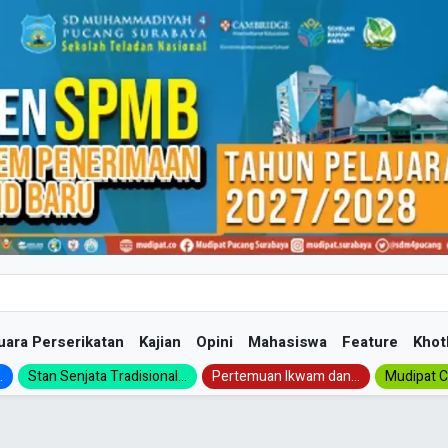
uara Perserikatan
Kajian
Opini
Mahasiswa
Feature
Khot
.
Stan Senjata Tradisional...
Pertemuan Ikwam dan...
Mudipat Ch