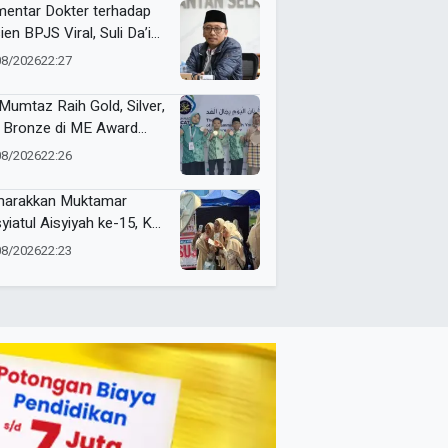
entar Dokter terhadap
ien BPJS Viral, Suli Da’im:
gan Lukai Kepercayaan
08/2026
22:27
lik
Mumtaz Raih Gold, Silver,
 Bronze di ME Award
6
08/2026
22:26
arakkan Muktamar
yiatul Aisyiyah ke-15, KL
ismu NA Jawa Timur
08/2026
22:23
a Layanan ZISKA hingga
t Foto Cermin Cembung
inian