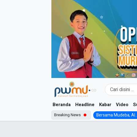
Skip
to
content
Beranda
Headline
Kabar
Video
S
Breaking News
Bersama Mudeba, Al..