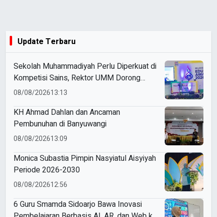
Update Terbaru
Sekolah Muhammadiyah Perlu Diperkuat di
Kompetisi Sains, Rektor UMM Dorong
Coaching Clinic
08/08/2026
13:13
KH Ahmad Dahlan dan Ancaman
Pembunuhan di Banyuwangi
08/08/2026
13:09
Monica Subastia Pimpin Nasyiatul Aisyiyah
Periode 2026-2030
08/08/2026
12:56
6 Guru Smamda Sidoarjo Bawa Inovasi
Pembelajaran Berbasis AI, AR, dan Web ke