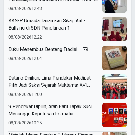
ME Award 2026
08/08/2026
12:43
KKN-P Umsida Tanamkan Sikap Anti-
Bullying di SDN Panglungan 1
08/08/2026
12:22
Buku Menembus Benteng Tradisi – 79
08/08/2026
12:04
Datang Dinihari, Lima Pendekar Mudipat
Pilih Jadi Saksi Sejarah Muktamar XVI
Tapak Suci
08/08/2026
11:00
9 Pendekar Dipilih, Arah Baru Tapak Suci
Menunggu Keputusan Formatur
08/08/2026
10:35