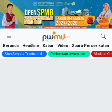
Skip
to
content
Beranda
Headline
Kabar
Video
Suara Perserikatan
Stan Senjata Tradisional...
Pertemuan Ikwam dan...
Mudipat Chil