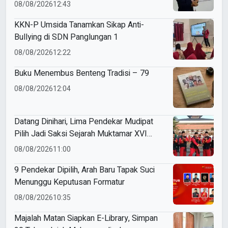
ME Award 2026
08/08/2026
12:43
KKN-P Umsida Tanamkan Sikap Anti-
Bullying di SDN Panglungan 1
08/08/2026
12:22
Buku Menembus Benteng Tradisi – 79
08/08/2026
12:04
Datang Dinihari, Lima Pendekar Mudipat
Pilih Jadi Saksi Sejarah Muktamar XVI
Tapak Suci
08/08/2026
11:00
9 Pendekar Dipilih, Arah Baru Tapak Suci
Menunggu Keputusan Formatur
08/08/2026
10:35
Majalah Matan Siapkan E-Library, Simpan