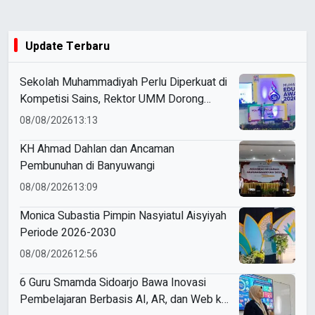
Update Terbaru
Sekolah Muhammadiyah Perlu Diperkuat di
Kompetisi Sains, Rektor UMM Dorong
Coaching Clinic
08/08/2026
13:13
KH Ahmad Dahlan dan Ancaman
Pembunuhan di Banyuwangi
08/08/2026
13:09
Monica Subastia Pimpin Nasyiatul Aisyiyah
Periode 2026-2030
08/08/2026
12:56
6 Guru Smamda Sidoarjo Bawa Inovasi
Pembelajaran Berbasis AI, AR, dan Web ke