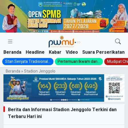
Skip
to
content
Beranda
Headline
Kabar
Video
Suara Perserikatan
Stan Senjata Tradisional...
Pertemuan Ikwam dan...
Mudipat Chil
Beranda
»
Stadion Jenggolo
Berita dan Informasi Stadion Jenggolo Terkini dan
Terbaru Hari ini