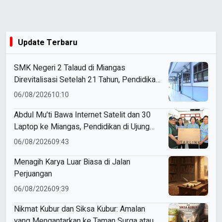
Update Terbaru
SMK Negeri 2 Talaud di Miangas
Direvitalisasi Setelah 21 Tahun, Pendidikan
3T Makin Berkualitas
06/08/2026
10:10
Abdul Mu’ti Bawa Internet Satelit dan 30
Laptop ke Miangas, Pendidikan di Ujung
Negeri Makin Digital
06/08/2026
09:43
Menagih Karya Luar Biasa di Jalan
Perjuangan
06/08/2026
09:39
Nikmat Kubur dan Siksa Kubur: Amalan
yang Mengantarkan ke Taman Surga atau