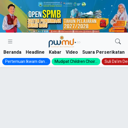
Skip
to
content
Beranda
Headline
Kabar
Video
Suara Perserikatan
Pertemuan Ikwam dan...
Mudipat Children Choir...
Suli Da’im Des