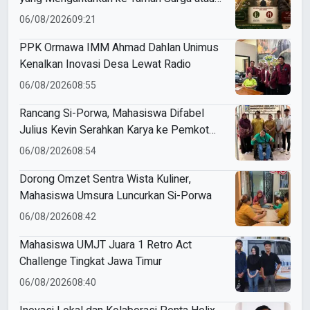
Azab Barzakh
06/08/2026
09:21
PPK Ormawa IMM Ahmad Dahlan Unimus
Kenalkan Inovasi Desa Lewat Radio
06/08/2026
08:55
Rancang Si-Porwa, Mahasiswa Difabel
Julius Kevin Serahkan Karya ke Pemkot
Surabaya
06/08/2026
08:54
Dorong Omzet Sentra Wista Kuliner,
Mahasiswa Umsura Luncurkan Si-Porwa
06/08/2026
08:42
Mahasiswa UMJT Juara 1 Retro Act
Challenge Tingkat Jawa Timur
06/08/2026
08:40