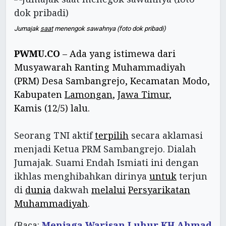
Jumajak
saat
menengok sawahnya (foto dok pribadi)
PWMU.CO
– Ada yang istimewa dari
Musyawarah Ranting Muhammadiyah
(PRM) Desa Sambangrejo, Kecamatan Modo,
Kabupaten
Lamongan
,
Jawa Timur
,
Kamis (12/5) lalu.
Seorang TNI aktif
terpilih
secara aklamasi
menjadi Ketua PRM Sambangrejo. Dialah
Jumajak. Suami Endah Ismiati ini dengan
ikhlas menghibahkan dirinya
untuk
terjun
di
dunia
dakwah
melalui
Persyarikatan
Muhammadiyah
.
(Baca:
Menjaga Warisan Luhur KH Ahmad