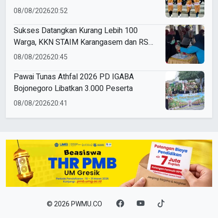
Perdana Ikut Karnaval Budaya di
08/08/2026
20:52
Kecamatan Driyorejo
Sukses Datangkan Kurang Lebih 100
Warga, KKN STAIM Karangasem dan RS
Arsy Gelar Cek Kesehatan Gratis di
08/08/2026
20:45
Gampangsejati
Pawai Tunas Athfal 2026 PD IGABA
Bojonegoro Libatkan 3.000 Peserta
08/08/2026
20:41
© 2026 PWMU.CO