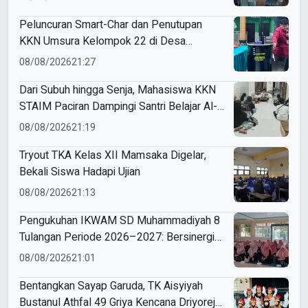
Peluncuran Smart-Char dan Penutupan
KKN Umsura Kelompok 22 di Desa
Banjarkejen
08/08/2026
21:27
Dari Subuh hingga Senja, Mahasiswa KKN
STAIM Paciran Dampingi Santri Belajar Al-
Qur’an dan Kitab di Tamanprijek
08/08/2026
21:19
Tryout TKA Kelas XII Mamsaka Digelar,
Bekali Siswa Hadapi Ujian
08/08/2026
21:13
Pengukuhan IKWAM SD Muhammadiyah 8
Tulangan Periode 2026–2027: Bersinergi
Mewujudkan Sekolah Hebat yang Islami,
08/08/2026
21:01
Unggul, dan Berkemajuan
Bentangkan Sayap Garuda, TK Aisyiyah
Bustanul Athfal 49 Griya Kencana Driyorejo