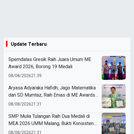
Update Terbaru
Spemdalas Gresik Raih Juara Umum ME
Award 2026, Borong 19 Medali
08/08/2026
21:39
Aryasa Adyaraka Hafidh, Jago Matematika
dari SD Mumtaz, Raih Emas di ME Awards
2026
08/08/2026
21:31
SMP Mulia Tulangan Raih Dua Medali di
MEA 2026 UMM Malang, Bukti Konsistensi
Berprestasi dan Berwawasan Global
08/08/2026
21:31