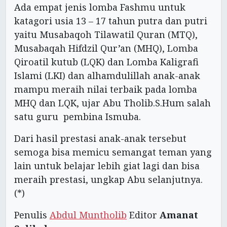
Ada empat jenis lomba Fashmu untuk
katagori usia 13 – 17 tahun putra dan putri
yaitu Musabaqoh Tilawatil Quran (MTQ),
Musabaqah Hifdzil Qur’an (MHQ), Lomba
Qiroatil kutub (LQK) dan Lomba Kaligrafi
Islami (LKI) dan alhamdulillah anak-anak
mampu meraih nilai terbaik pada lomba
MHQ dan LQK, ujar Abu Tholib.S.Hum salah
satu guru pembina Ismuba.
Dari hasil prestasi anak-anak tersebut
semoga bisa memicu semangat teman yang
lain untuk belajar lebih giat lagi dan bisa
meraih prestasi, ungkap Abu selanjutnya.
(*)
Penulis
Abdul Muntholib
Editor
Amanat