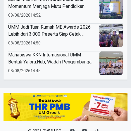
Momentum Menjaga Mutu Pendidikan
Muhammadiyah
08/08/2026
14:52
UMM Jadi Tuan Rumah ME Awards 2026,
Lebih dari 3.000 Peserta Siap Cetak
Pemimpin Masa Depan
08/08/2026
14:50
Mahasiswa KKN Internasional UMM
Bentuk Yalora.Hub, Wadah Pengembangan
Pemuda Yala Thailand
08/08/2026
14:45