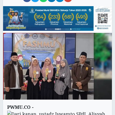
PWMU.CO -