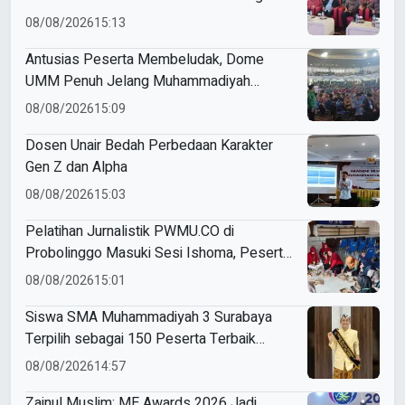
Khidmat
08/08/2026
15:13
Antusias Peserta Membeludak, Dome
UMM Penuh Jelang Muhammadiyah
Education Awards 2026
08/08/2026
15:09
Dosen Unair Bedah Perbedaan Karakter
Gen Z dan Alpha
08/08/2026
15:03
Pelatihan Jurnalistik PWMU.CO di
Probolinggo Masuki Sesi Ishoma, Peserta
Antusias Ikuti Materi
08/08/2026
15:01
Siswa SMA Muhammadiyah 3 Surabaya
Terpilih sebagai 150 Peserta Terbaik
Forum Pelajar Indonesia
08/08/2026
14:57
Zainul Muslim: ME Awards 2026 Jadi