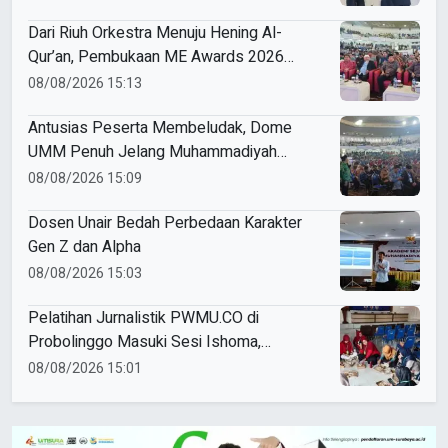
Dari Riuh Orkestra Menuju Hening Al-
Qur’an, Pembukaan ME Awards 2026
Berlangsung Khidmat
08/08/2026 15:13
Antusias Peserta Membeludak, Dome
UMM Penuh Jelang Muhammadiyah
Education Awards 2026
08/08/2026 15:09
Dosen Unair Bedah Perbedaan Karakter
Gen Z dan Alpha
08/08/2026 15:03
Pelatihan Jurnalistik PWMU.CO di
Probolinggo Masuki Sesi Ishoma,
Peserta Antusias Ikuti Materi
08/08/2026 15:01