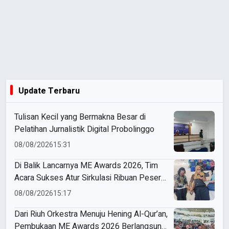
Update Terbaru
Tulisan Kecil yang Bermakna Besar di
Pelatihan Jurnalistik Digital Probolinggo
08/08/2026
15:31
Di Balik Lancarnya ME Awards 2026, Tim
Acara Sukses Atur Sirkulasi Ribuan Peserta
di Dome UMM
08/08/2026
15:17
Dari Riuh Orkestra Menuju Hening Al-Qur’an,
Pembukaan ME Awards 2026 Berlangsung