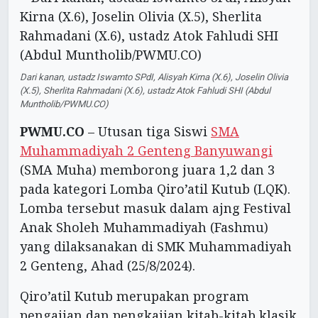
Dari kanan, ustadz Iswamto SPdI, Alisyah Kirna (X.6), Joselin Olivia
(X.5), Sherlita Rahmadani (X.6), ustadz Atok Fahludi SHI (Abdul
Muntholib/PWMU.CO)
PWMU.CO
– Utusan tiga Siswi
SMA
Muhammadiyah 2 Genteng Banyuwangi
(SMA Muha) memborong juara 1,2 dan 3
pada kategori Lomba Qiro’atil Kutub (LQK).
Lomba tersebut masuk dalam ajng Festival
Anak Sholeh Muhammadiyah (Fashmu)
yang dilaksanakan di SMK Muhammadiyah
2 Genteng, Ahad (25/8/2024).
Qiro’atil Kutub merupakan program
pengajian dan pengkajian kitab-kitab klasik