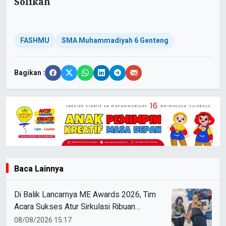
Solikah
FASHMU
SMA Muhammadiyah 6 Genteng
Bagikan :
Baca Lainnya
Di Balik Lancarnya ME Awards 2026, Tim
Acara Sukses Atur Sirkulasi Ribuan
Peserta di Dome UMM
08/08/2026 15:17