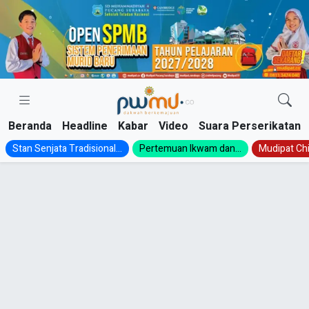
Skip
to
content
Beranda
Headline
Kabar
Video
Suara Perserikatan
Stan Senjata Tradisional...
Pertemuan Ikwam dan...
Mudipat Chil