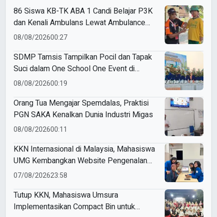
86 Siswa KB-TK ABA 1 Candi Belajar P3K
dan Kenali Ambulans Lewat Ambulance
Goes to Schools
08/08/2026
00:27
SDMP Tamsis Tampilkan Pocil dan Tapak
Suci dalam One School One Event di
Mojokerto
08/08/2026
00:19
Orang Tua Mengajar Spemdalas, Praktisi
PGN SAKA Kenalkan Dunia Industri Migas
08/08/2026
00:11
KKN Internasional di Malaysia, Mahasiswa
UMG Kembangkan Website Pengenalan
Budaya Indonesia
07/08/2026
23:58
Tutup KKN, Mahasiswa Umsura
Implementasikan Compact Bin untuk