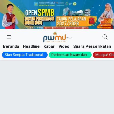
Skip
to
content
Beranda
Headline
Kabar
Video
Suara Perserikatan
Stan Senjata Tradisional...
Pertemuan Ikwam dan...
Mudipat Chil