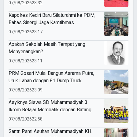
Sampah Anorganik di Ketabang
07/08/2026
23:32
Kapolres Kediri Baru Silaturahmi ke PDM,
Bahas Sinergi Jaga Kamtibmas
07/08/2026
23:17
Apakah Sekolah Masih Tempat yang
Menyenangkan?
07/08/2026
23:11
PRM Gosari Mulai Bangun Asrama Putra,
Uruk Lahan dengan 81 Dump Truck
07/08/2026
23:09
Asyiknya Siswa SD Muhammadiyah 3
Ikrom Belajar Membatik dengan Batang
Pakcoy
07/08/2026
22:58
Santri Panti Asuhan Muhammadiyah KH.