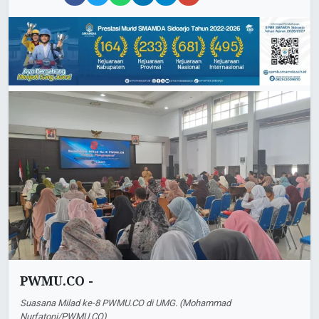
PWMU.CO -
Suasana Milad ke-8 PWMU.CO di UMG. (Mohammad
Nurfatoni/PWMU.CO)