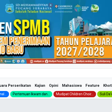
uara Perserikatan
Kajian
Opini
Mahasiswa
Feature
Khot
al...
Pertemuan Ikwam dan...
Mudipat Children Choir...
Suli Da’