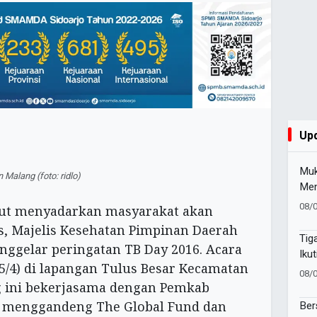
Up
Muk
Malang (foto: ridlo)
Men
Pim
08/
kut menyadarkan masyarakat akan
Baw
s, Majelis Kesehatan Pimpinan Daerah
Suc
Tig
ggelar peringatan TB Day 2016. Acara
Iku
15/4) di lapangan Tulus Besar Kecamatan
Suc
08/
Pes
 ini bekerjasama dengan Pemkab
Ber
 menggandeng The Global Fund dan