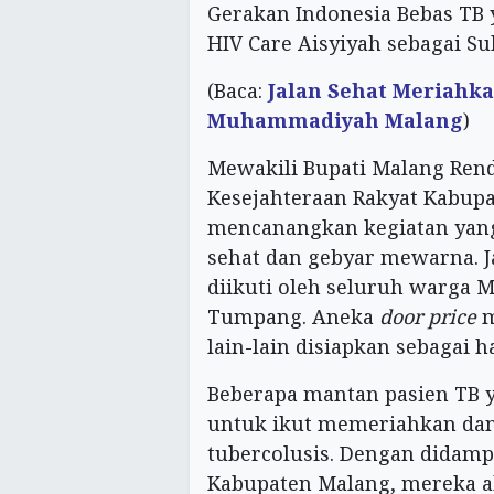
Gerakan Indonesia Bebas TB 
HIV Care Aisyiyah sebagai S
(Baca:
Jalan Sehat Meriahk
Muhammadiyah Malang
)
Mewakili Bupati Malang Rend
Kesejahteraan Rakyat Kabup
mencanangkan kegiatan yang
sehat dan gebyar mewarna. J
diikuti oleh seluruh warga
Tumpang. Aneka
door price
m
lain-lain disiapkan sebagai h
Beberapa mantan pasien TB y
untuk ikut memeriahkan da
tubercolusis. Dengan didamp
Kabupaten Malang, mereka a