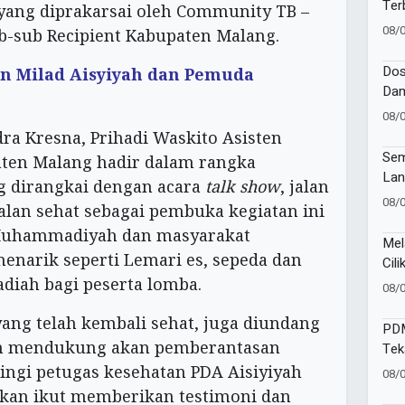
Ter
yang diprakarsai oleh Community TB –
Gia
08/
ub-sub Recipient Kabupaten Malang.
Bat
Dos
an Milad Aisyiyah dan Pemuda
Dam
Kes
08/
Publ
ra Kresna, Prihadi Waskito Asisten
Sem
aten Malang hadir dalam rangka
Lan
 dirangkai dengan acara
talk show
, jalan
Wor
08/
alan sehat sebagai pembuka kegiatan ini
 Muhammadiyah dan masyarakat
Mel
enarik seperti Lemari es, sepeda dan
Cili
Per
adiah bagi peserta lomba.
08/
Sam
ang telah kembali sehat, juga diundang
PDM
n mendukung akan pemberantasan
Tek
Pela
ingi petugas kesehatan PDA Aisiyiyah
08/
kan ikut memberikan testimoni dan