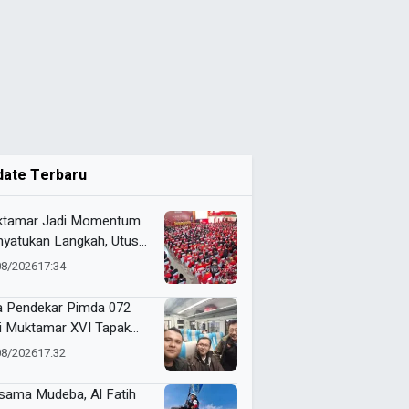
date Terbaru
tamar Jadi Momentum
yatukan Langkah, Utusan
da 072 Probolinggo
08/2026
17:34
a Harapan untuk Tapak
i
a Pendekar Pimda 072
ti Muktamar XVI Tapak
i di Semarang, Bawa
08/2026
17:32
an Penguatan Kaderisasi
sama Mudeba, Al Fatih