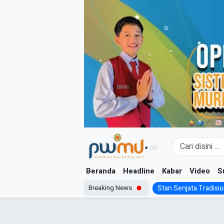
Skip
to
content
Beranda
Headline
Kabar
Video
S
Breaking News
Stan Senjata Tradision