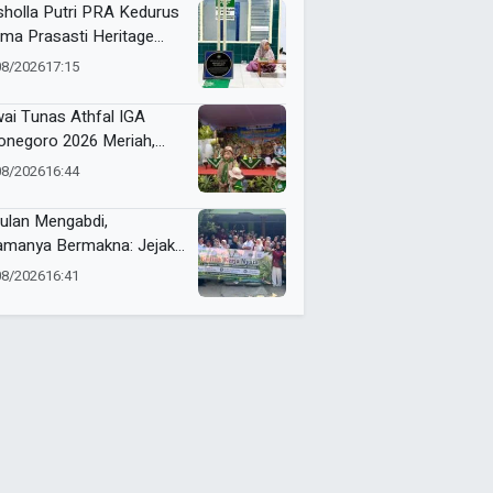
holla Putri PRA Kedurus
ima Prasasti Heritage
ammadiyah, Jadi
08/2026
17:15
gingat Sejarah Dakwah
 Amal Saleh
ai Tunas Athfal IGA
onegoro 2026 Meriah,
arakkan Semangat Anak
08/2026
16:44
leh Berkemajuan
ulan Mengabdi,
amanya Bermakna: Jejak
 Umsura di Wonorejo
08/2026
16:41