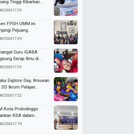
bang Tinggi Kibarkan
nt Flag di Langit Kota
08/2026
17:29
u
en FPSH UMM ini
pingi Pejuang
etaraan Bali Lewat
08/2026
17:29
ikasi Ilmiah
angat Guru IGABA
gsung Serap Ilmu di
kshop Jurnalistik Digital
08/2026
17:25
alui Explore Day, Ilmuwan
k SD Ikrom Pelajari
ubahan Energi dan Kelola
08/2026
17:22
pah demi Bumi
 Kota Probolinggo
ankan KSA dalam
tihan Jurnalistik Digital
08/2026
17:19