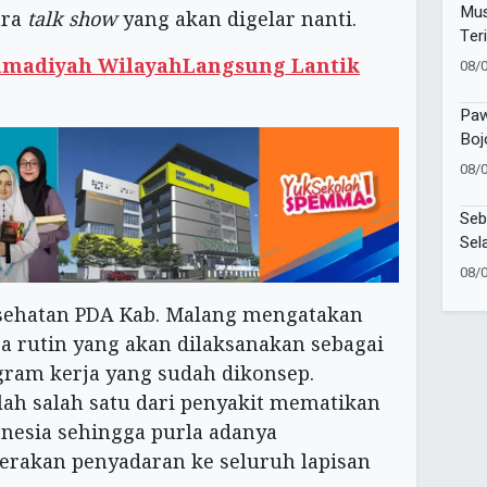
Mus
ara
talk show
yang akan digelar nanti.
Ter
Muh
madiyah WilayahLangsung Lantik
08/
Pen
dan
Paw
Boj
Sem
08/
Sho
Seb
Sel
KKN
08/
esehatan PDA Kab. Malang mengatakan
ra rutin yang akan dilaksanakan sebagai
gram kerja yang sudah dikonsep.
lah salah satu dari penyakit mematikan
nesia sehingga purla adanya
erakan penyadaran ke seluruh lapisan