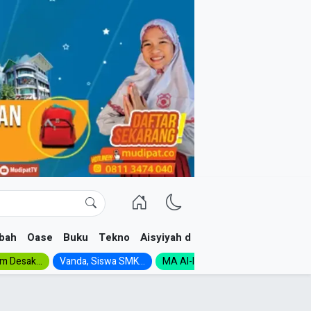
bah
Oase
Buku
Tekno
Aisyiyah dan NA
im Desak...
Vanda, Siswa SMK...
MA Al-Ishlah Gelar...
Muktamar A