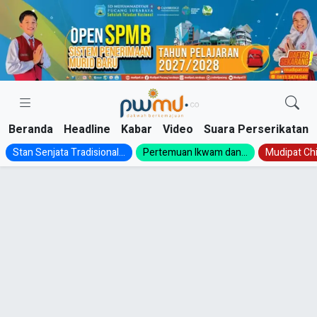
Skip
to
content
Beranda
Headline
Kabar
Video
Suara Perserikatan
Stan Senjata Tradisional...
Pertemuan Ikwam dan...
Mudipat Chil