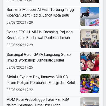
08/08/2026
17:32
Bersama Mudeba, Al Fatih Terbang Tinggi
Kibarkan Giant Flag di Langit Kota Batu
08/08/2026
17:29
Dosen FPSH UMM ini Dampingi Pejuang
Kesetaraan Bali Lewat Publikasi Ilmiah
08/08/2026
17:29
Semangat Guru IGABA Langsung Serap
Ilmu di Workshop Jurnalistik Digital
08/08/2026
17:25
Melalui Explore Day, Ilmuwan Cilik SD
Ikrom Pelajari Perubahan Energi dan Kelola
Sampah demi Bumi
08/08/2026
17:22
PDM Kota Probolinggo Tekankan KSA
dalam Pelatihan Jurnalistik Digital