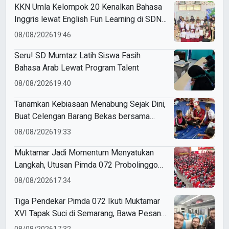
KKN Umla Kelompok 20 Kenalkan Bahasa
Inggris lewat English Fun Learning di SDN
1 Brengkok
08/08/2026
19:46
Seru! SD Mumtaz Latih Siswa Fasih
Bahasa Arab Lewat Program Talent
08/08/2026
19:40
Tanamkan Kebiasaan Menabung Sejak Dini,
Buat Celengan Barang Bekas bersama
Mahasiswa KKN Umsida
08/08/2026
19:33
Muktamar Jadi Momentum Menyatukan
Langkah, Utusan Pimda 072 Probolinggo
Bawa Harapan untuk Tapak Suci
08/08/2026
17:34
Tiga Pendekar Pimda 072 Ikuti Muktamar
XVI Tapak Suci di Semarang, Bawa Pesan
Penguatan Kaderisasi