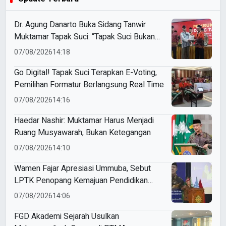
Dr. Agung Danarto Buka Sidang Tanwir
Muktamar Tapak Suci: “Tapak Suci Bukan
Organisasi Ko Ping Ho dan Dracin”
07/08/2026
14:18
Go Digital! Tapak Suci Terapkan E-Voting,
Pemilihan Formatur Berlangsung Real Time
07/08/2026
14:16
Haedar Nashir: Muktamar Harus Menjadi
Ruang Musyawarah, Bukan Ketegangan
07/08/2026
14:10
Wamen Fajar Apresiasi Ummuba, Sebut
LPTK Penopang Kemajuan Pendidikan
Indonesia
07/08/2026
14:06
FGD Akademi Sejarah Usulkan