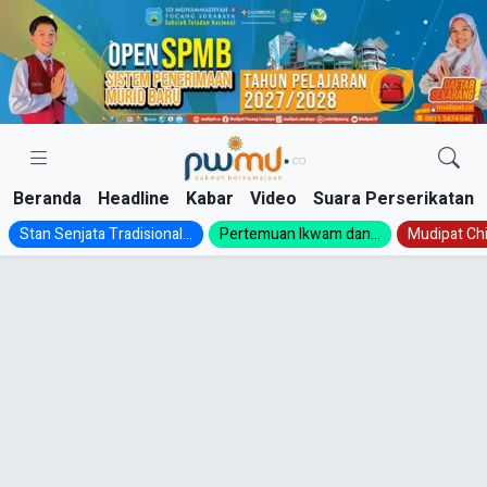
Skip
to
content
Beranda
Headline
Kabar
Video
Suara Perserikatan
Stan Senjata Tradisional...
Pertemuan Ikwam dan...
Mudipat Chil