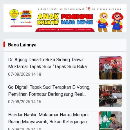
Baca Lainnya
Dr. Agung Danarto Buka Sidang Tanwir
Muktamar Tapak Suci: “Tapak Suci Bukan
Organisasi Ko Ping Ho dan Dracin”
07/08/2026 14:18
Go Digital! Tapak Suci Terapkan E-Voting,
Pemilihan Formatur Berlangsung Real
Time
07/08/2026 14:16
Haedar Nashir: Muktamar Harus Menjadi
Ruang Musyawarah, Bukan Ketegangan
07/08/2026 14:10