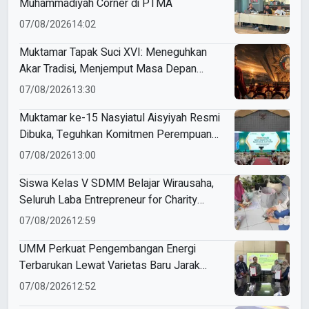
Muhammadiyah Corner di PTMA
07/08/2026
14:02
Muktamar Tapak Suci XVI: Meneguhkan
Akar Tradisi, Menjemput Masa Depan
Mendunia
07/08/2026
13:30
Muktamar ke-15 Nasyiatul Aisyiyah Resmi
Dibuka, Teguhkan Komitmen Perempuan
Muda Berkemajuan
07/08/2026
13:00
Siswa Kelas V SDMM Belajar Wirausaha,
Seluruh Laba Entrepreneur for Charity
Didonasikan
07/08/2026
12:59
UMM Perkuat Pengembangan Energi
Terbarukan Lewat Varietas Baru Jarak
Pagar JCUMM5
07/08/2026
12:52