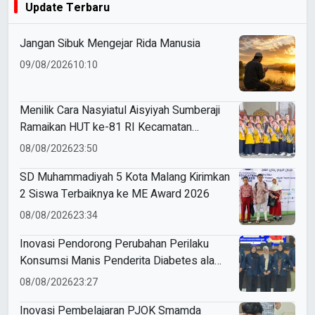
Update Terbaru
Jangan Sibuk Mengejar Rida Manusia
09/08/2026
10:10
Menilik Cara Nasyiatul Aisyiyah Sumberaji
Ramaikan HUT ke-81 RI Kecamatan
Sukodadi
08/08/2026
23:50
SD Muhammadiyah 5 Kota Malang Kirimkan
2 Siswa Terbaiknya ke ME Award 2026
08/08/2026
23:34
Inovasi Pendorong Perubahan Perilaku
Konsumsi Manis Penderita Diabetes ala
Mahasiswa Unesa
08/08/2026
23:27
Inovasi Pembelajaran PJOK Smamda