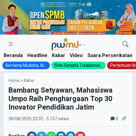
Skip
to
content
Beranda
Headline
Kabar
Video
Suara Perserikatan
Bersama Mudeba, Al...
Stan Senjata Tradisional...
Pertemuan Ik
Home
»
Kabar
Bambang Setyawan, Mahasiswa
Umpo Raih Penghargaan Top 30
Inovator Pendidikan Jatim
0
30/08/2025
23:32
- 5.137 views