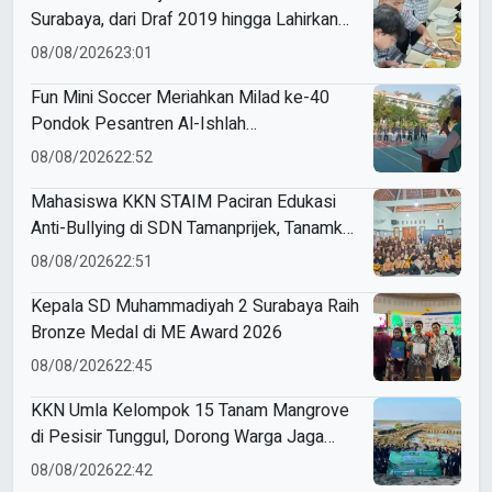
Surabaya, dari Draf 2019 hingga Lahirkan
Modul Gizi Digital
08/08/2026
23:01
Fun Mini Soccer Meriahkan Milad ke-40
Pondok Pesantren Al-Ishlah
Sendangagung
08/08/2026
22:52
Mahasiswa KKN STAIM Paciran Edukasi
Anti-Bullying di SDN Tamanprijek, Tanamkan
Empati Sejak Dini
08/08/2026
22:51
Kepala SD Muhammadiyah 2 Surabaya Raih
Bronze Medal di ME Award 2026
08/08/2026
22:45
KKN Umla Kelompok 15 Tanam Mangrove
di Pesisir Tunggul, Dorong Warga Jaga
Lingkungan
08/08/2026
22:42