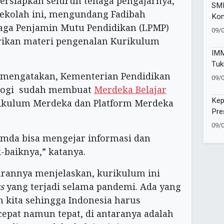
ersiapkan seluruh tenaga pengajarnya,
SMP
sekolah ini, mengundang Fadibah
Kon
aga Penjamin Mutu Pendidikan (LPMP)
Bra
09/
Don
ikan materi pengenalan Kurikulum
IMM
Tuk
Kes
 mengatakan, Kementerian Pendidikan
09/
ologi sudah membuat
Merdeka Belajar
Kep
urikulum Merdeka dan Platform Merdeka
Pre
dan
09/
mda bisa mengejar informasi dan
baiknya,” katanya.
arannya menjelaskan, kurikulum ini
s
yang terjadi selama pandemi. Ada yang
n kita sehingga Indonesia harus
epat namun tepat, di antaranya adalah