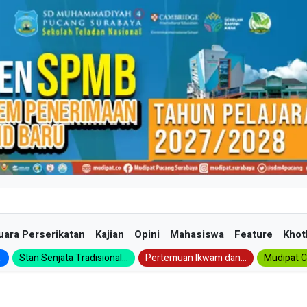
uara Perserikatan
Kajian
Opini
Mahasiswa
Feature
Khot
.
Stan Senjata Tradisional...
Pertemuan Ikwam dan...
Mudipat Ch