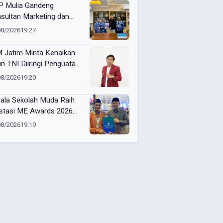
 Mulia Gandeng
sultan Marketing dan
nding, Strategi Baru
08/2026
19:27
gkrak Perolehan Siswa
 Jatim Minta Kenaikan
in TNI Diiringi Penguatan
ejahteraan Guru
08/2026
19:20
ala Sekolah Muda Raih
stasi ME Awards 2026
 Borong 6 Medali
08/2026
19:19