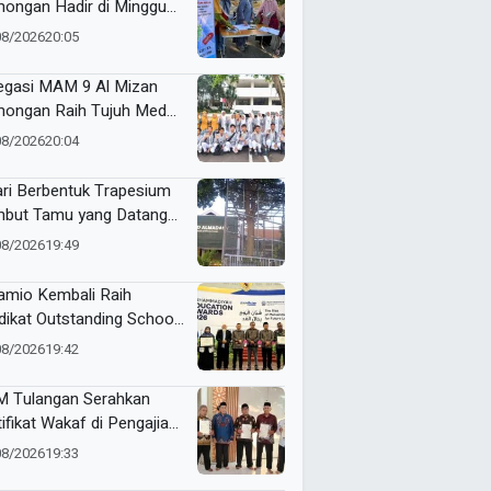
ongan Hadir di Minggu
ia, Buka Layanan dan
08/2026
20:05
kasi Hukum Gratis untuk
empuan
egasi MAM 9 Al Mizan
ongan Raih Tujuh Medali
ME Awards 2026
08/2026
20:04
ari Berbentuk Trapesium
but Tamu yang Datang
SD Almadany
08/2026
19:49
mio Kembali Raih
dikat Outstanding School
am ME Awards 2026
08/2026
19:42
 Tulangan Serahkan
tifikat Wakaf di Pengajian
d Pagi
08/2026
19:33