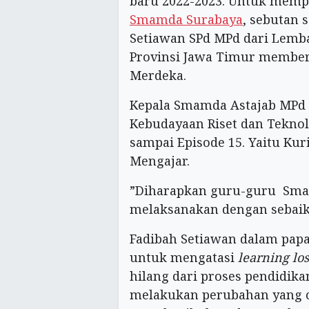
baru 2022-2023. Untuk memp
Smamda Surabaya
, sebutan 
Setiawan SPd MPd dari Lemb
Provinsi Jawa Timur member
Merdeka.
Kepala Smamda Astajab MPd
Kebudayaan Riset dan Tekn
sampai Episode 15. Yaitu K
Mengajar.
”Diharapkan guru-guru Sma
melaksanakan dengan sebaik-
Fadibah Setiawan dalam pap
untuk mengatasi
learning los
hilang dari proses pendidika
melakukan perubahan yang c