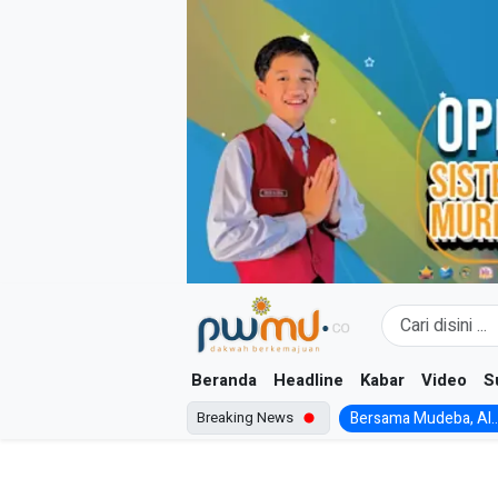
Skip
to
content
Beranda
Headline
Kabar
Video
S
Breaking News
Bersama Mudeba, Al..