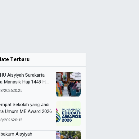
date Terbaru
HU Aisyiyah Surakarta
a Manasik Haji 1448 H,
kuti 200 Calon Jemaah
08/2026
20:25
 Empat Sekolah yang Jadi
ra Umum ME Award 2026
08/2026
20:12
bakum Aisyiyah