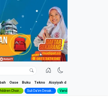
bah
Oase
Buku
Tekno
Aisyiyah dan NA
ildren Choir...
Suli Da’im Desak...
Vanda, Siswa SMK...
MA Al-Ish