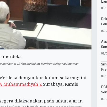
Lam
Cer
09/
Edu
Per
Del
Lam
di 
09/
Avi
Sam
ke 
09/
Sma
erbedaan K-13 dan kurikulum Merdeka Belajar di Smamda
Pre
dal
09/
Merdeka dengan kurikulum sekarang ini
A Muhammadiyah 2
Surabaya, Kamis
PCM
Ser
Aha
09/
egera dilaksanakan pada tahun ajaran