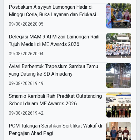
Posbakum Aisyiyah Lamongan Hadir di
Minggu Ceria, Buka Layanan dan Edukasi
Hukum Gratis untuk Perempuan
09/08/2026
20:05
Delegasi MAM 9 Al Mizan Lamongan Raih
Tujuh Medali di ME Awards 2026
09/08/2026
20:04
Aviari Berbentuk Trapesium Sambut Tamu
yang Datang ke SD Almadany
09/08/2026
19:49
Smamio Kembali Raih Predikat Outstanding
School dalam ME Awards 2026
09/08/2026
19:42
PCM Tulangan Serahkan Sertifikat Wakaf di
Pengajian Ahad Pagi