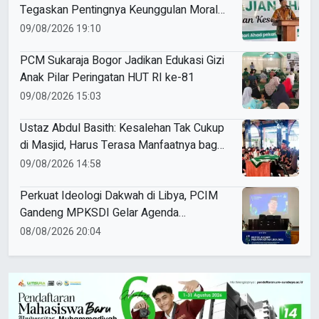
Tegaskan Pentingnya Keunggulan Moral,
Akidah, dan Kemandirian Ekonomi
09/08/2026 19:10
PCM Sukaraja Bogor Jadikan Edukasi Gizi
Anak Pilar Peringatan HUT RI ke-81
09/08/2026 15:03
Ustaz Abdul Basith: Kesalehan Tak Cukup
di Masjid, Harus Terasa Manfaatnya bagi
Sesama
09/08/2026 14:58
Perkuat Ideologi Dakwah di Libya, PCIM
Gandeng MPKSDI Gelar Agenda
Perkaderan Baitul Arqom Perdana
08/08/2026 20:04