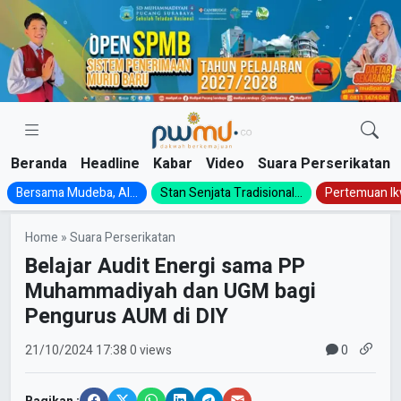
Skip
to
content
Beranda
Headline
Kabar
Video
Suara Perserikatan
Bersama Mudeba, Al...
Stan Senjata Tradisional...
Pertemuan Ik
Home
»
Suara Perserikatan
Belajar Audit Energi sama PP
Muhammadiyah dan UGM bagi
Pengurus AUM di DIY
0
21/10/2024
17:38
0 views