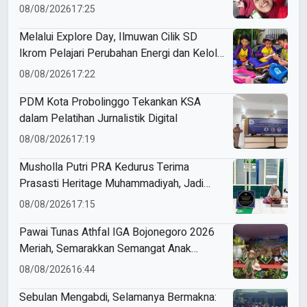
08/08/2026
17:25
Melalui Explore Day, Ilmuwan Cilik SD
Ikrom Pelajari Perubahan Energi dan Kelola
Sampah demi Bumi
08/08/2026
17:22
PDM Kota Probolinggo Tekankan KSA
dalam Pelatihan Jurnalistik Digital
08/08/2026
17:19
Musholla Putri PRA Kedurus Terima
Prasasti Heritage Muhammadiyah, Jadi
Pengingat Sejarah Dakwah dan Amal Saleh
08/08/2026
17:15
Pawai Tunas Athfal IGA Bojonegoro 2026
Meriah, Semarakkan Semangat Anak
Sholeh Berkemajuan
08/08/2026
16:44
Sebulan Mengabdi, Selamanya Bermakna: