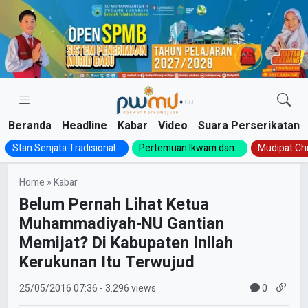
Skip
to
content
Beranda
Headline
Kabar
Video
Suara Perserikatan
Stan Senjata Tradisional...
Pertemuan Ikwam dan...
Mudipat Chil
Home
»
Kabar
Belum Pernah Lihat Ketua
Muhammadiyah-NU Gantian
Memijat? Di Kabupaten Inilah
Kerukunan Itu Terwujud
0
25/05/2016
07:36
- 3.296 views