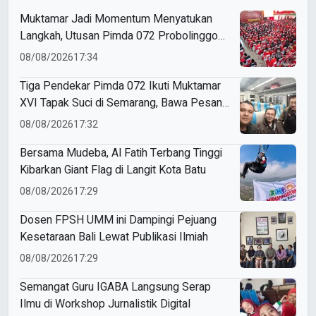
Muktamar Jadi Momentum Menyatukan
Langkah, Utusan Pimda 072 Probolinggo
Bawa Harapan untuk Tapak Suci
08/08/2026
17:34
Tiga Pendekar Pimda 072 Ikuti Muktamar
XVI Tapak Suci di Semarang, Bawa Pesan
Penguatan Kaderisasi
08/08/2026
17:32
Bersama Mudeba, Al Fatih Terbang Tinggi
Kibarkan Giant Flag di Langit Kota Batu
08/08/2026
17:29
Dosen FPSH UMM ini Dampingi Pejuang
Kesetaraan Bali Lewat Publikasi Ilmiah
08/08/2026
17:29
Semangat Guru IGABA Langsung Serap
Ilmu di Workshop Jurnalistik Digital