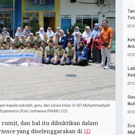
Kek
Muk
Tan
Tet
PPN
07/
Gun
Ket
Ant
Sak
07/
Lat
Ked
Pel
07/
81 
Sis
Ikut
an kepala sekolah, guru, dan siswa kelas VI SD Muhammadiyah
Lan
n Experience (Foto: Istimewa/PWMU.CO)
07/
s rumit, dan hal itu dibuktikan dalam
Eco
rience
yang diselenggarakan di
SD
Muh