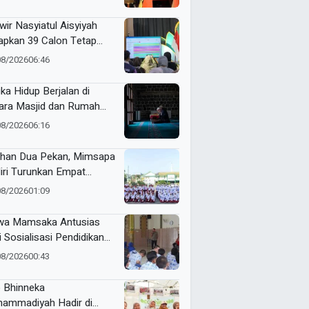
uatan Potensi Lokal di
tamar Nasyiatul Aisyiyah
wir Nasyiatul Aisyiyah
apkan 39 Calon Tetap
A 2026–2030, Pemilihan
08/2026
06:46
akan Sistem E-Voting
ika Hidup Berjalan di
ara Masjid dan Rumah
it
08/2026
06:16
ihan Dua Pekan, Mimsapa
iri Turunkan Empat
eton pada LBB HUT Ke-
08/2026
01:09
RI Kecamatan Pare
wa Mamsaka Antusias
i Sosialisasi Pendidikan
jutan ke Luar Negeri
08/2026
00:43
 Bhinneka
ammadiyah Hadir di