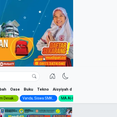
bah
Oase
Buku
Tekno
Aisyiyah dan NA
im Desak...
Vanda, Siswa SMK...
MA Al-Ishlah Gelar...
Muktamar A