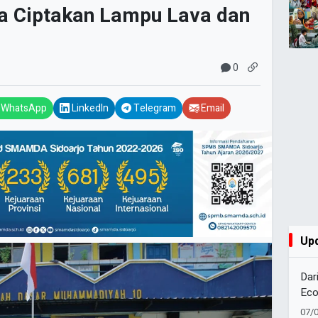
ra Ciptakan Lampu Lava dan
0
WhatsApp
LinkedIn
Telegram
Email
Up
Dar
Eco
Muh
07/