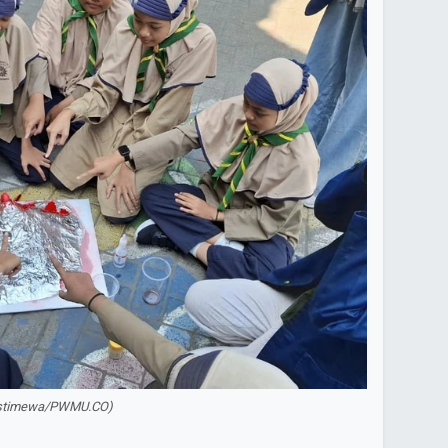
: Istimewa/PWMU.CO)