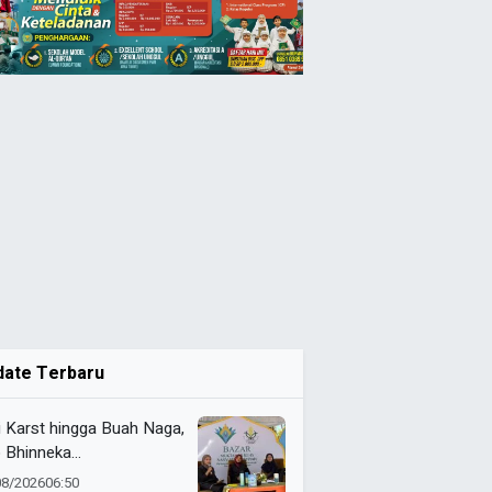
date Terbaru
i Karst hingga Buah Naga,
 Bhinneka
ammadiyah Tunjukkan
08/2026
06:50