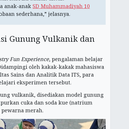
da anak-anak
SD Muhammadiyah 10
obaan sederhana,” jelasnya.
si Gunung Vulkanik dan
try Fun Experience
, pengalaman belajar
Didampingi oleh kakak-kakak mahasiswa
tas Sains dan Analitik Data ITS, para
lajari eksperimen tersebut.
nung vulkanik, disediakan model gunung
purkan cuka dan soda kue (natrium
ri pewarna merah.