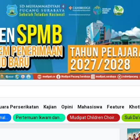
uara Perserikatan
Kajian
Opini
Mahasiswa
Feature
Khot
al...
Pertemuan Ikwam dan...
Mudipat Children Choir...
Suli Da’