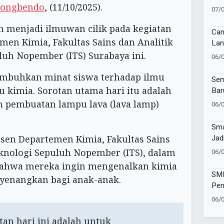
longbendo
, (11/10/2025).
Muk
07/
n menjadi ilmuwan cilik pada kegiatan
Cam
emen Kimia, Fakultas Sains dan Analitik
Lan
Imu
uluh Nopember (ITS) Surabaya ini.
06/
di 
Sur
umbuhkan minat siswa terhadap ilmu
Sem
u kimia. Sorotan utama hari itu adalah
Bar
Muh
n pembuatan lampu lava (lava lamp)
06/
Ban
Tap
Sma
Jad
osen Departemen Kimia, Fakultas Sains
Vol
Teknologi Sepuluh Nopember (ITS), dalam
06/
Kec
ahwa mereka ingin mengenalkan kimia
SMP
yenangkan bagi anak-anak.
Pen
Wat
06/
Sej
an hari ini adalah untuk